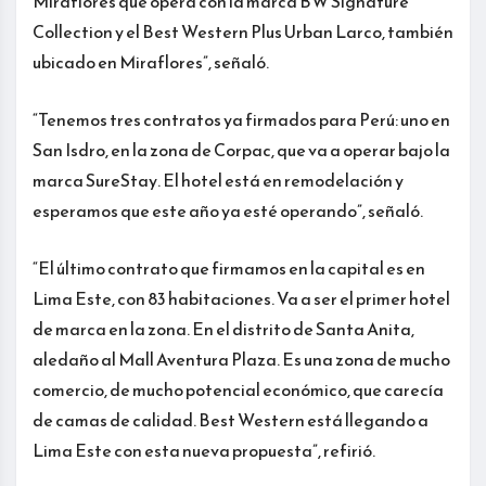
Miraflores que opera con la marca BW Signature
Collection y el Best Western Plus Urban Larco, también
ubicado en Miraflores”, señaló.
“Tenemos tres contratos ya firmados para Perú: uno en
San Isdro, en la zona de Corpac, que va a operar bajo la
marca SureStay. El hotel está en remodelación y
esperamos que este año ya esté operando”, señaló.
“El último contrato que firmamos en la capital es en
Lima Este, con 83 habitaciones. Va a ser el primer hotel
de marca en la zona. En el distrito de Santa Anita,
aledaño al Mall Aventura Plaza. Es una zona de mucho
comercio, de mucho potencial económico, que carecía
de camas de calidad. Best Western está llegando a
Lima Este con esta nueva propuesta”, refirió.