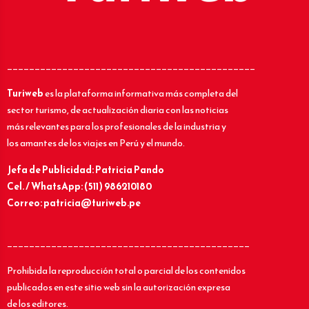
_____________________________________________
Turiweb
es la plataforma informativa más completa del
sector turismo, de actualización diaria con las noticias
más relevantes para los profesionales de la industria y
los amantes de los viajes en Perú y el mundo.
Jefa de Publicidad: Patricia Pando
Cel. / WhatsApp: (511) 986210180
Correo: patricia@turiweb.pe
____________________________________________
Prohibida la reproducción total o parcial de los contenidos
publicados en este sitio web sin la autorización expresa
de los editores.