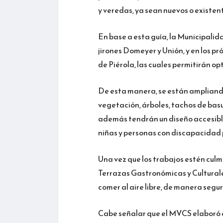
y veredas, ya sean nuevos o existen
En base a esta guía, la Municipalid
jirones Domeyer y Unión, y en los p
de Piérola, las cuales permitirán op
De esta manera, se están ampliando
vegetación, árboles, tachos de basu
además tendrán un diseño accesibl
niñas y personas con discapacidad p
Una vez que los trabajos estén cul
Terrazas Gastronómicas y Culturales
comer al aire libre, de manera segur
Cabe señalar que el MVCS elaboró a