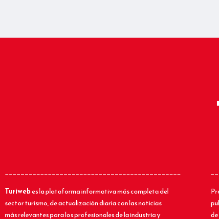
_____________________________________________
__
Turiweb
es la plataforma informativa más completa del
Pr
sector turismo, de actualización diaria con las noticias
pu
más relevantes para los profesionales de la industria y
de 