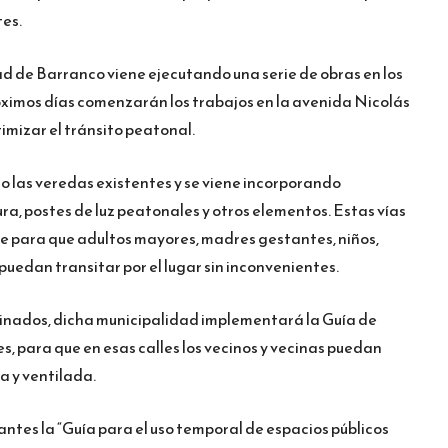
tes.
ad de Barranco viene ejecutando una serie de obras en los
róximos días comenzarán los trabajos en la avenida Nicolás
timizar el tránsito peatonal.
 las veredas existentes y se viene incorporando
ra, postes de luz peatonales y otros elementos. Estas vías
e para que adultos mayores, madres gestantes, niños,
uedan transitar por el lugar sin inconvenientes.
minados, dicha municipalidad implementará la Guía de
, para que en esas calles los vecinos y vecinas puedan
a y ventilada.
ntes la “Guía para el uso temporal de espacios públicos