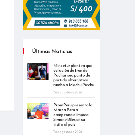
Últimas Noticias:
Mincetur plantea que
estación de tren de
Pachar sea punto de
partida alternativo
rumbo a Machu Picchu
7 de agosto de 2026
PromPerú presenta la
Marca Perú a
campeona olímpica
Simone Biles en su
visita al país
7 de agosto de 2026