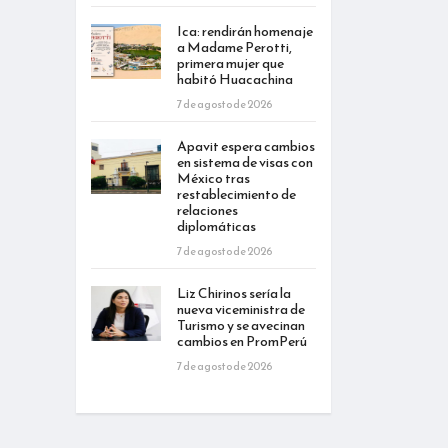
Ica: rendirán homenaje
a Madame Perotti,
primera mujer que
habitó Huacachina
7 de agosto de 2026
Apavit espera cambios
en sistema de visas con
México tras
restablecimiento de
relaciones
diplomáticas
7 de agosto de 2026
Liz Chirinos sería la
nueva viceministra de
Turismo y se avecinan
cambios en PromPerú
7 de agosto de 2026