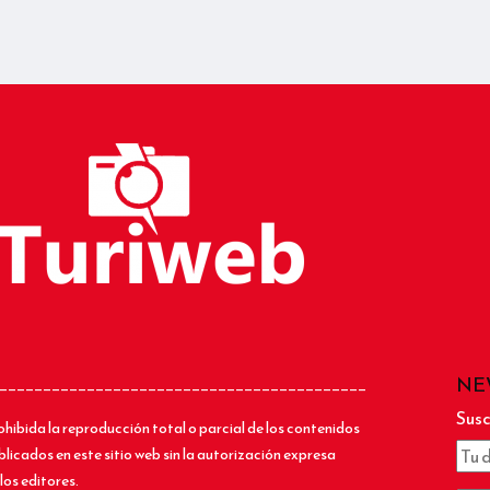
NE
__________________________________________
Susc
ohibida la reproducción total o parcial de los contenidos
blicados en este sitio web sin la autorización expresa
los editores.