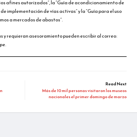
ios afines autorizados”, la “Guía de acondicionamiento de
a de implementación de vías activas” y la “Guía para el uso
imos a mercados de abastos”.
s y requieran asesoramiento pueden escribir al correo:
pe.
Read Next
en
Más de 10 mil personas visitaron los museos
nacionales el primer domingo de marzo