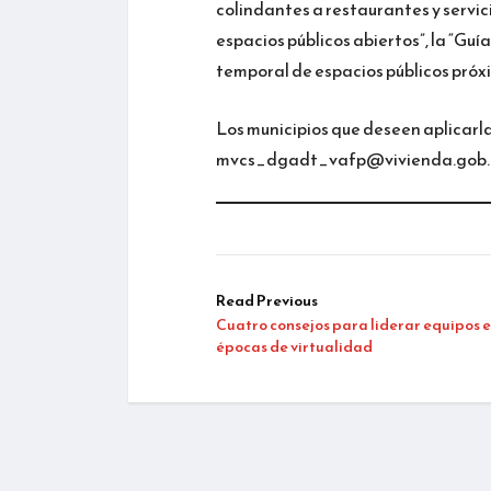
colindantes a restaurantes y servic
espacios públicos abiertos”, la “Guí
temporal de espacios públicos próx
Los municipios que deseen aplicarla
mvcs_dgadt_vafp@vivienda.gob.
Read Previous
Cuatro consejos para liderar equipos 
épocas de virtualidad