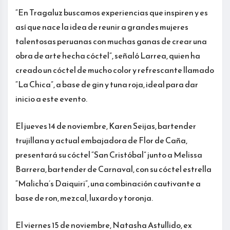
“En Tragaluz buscamos experiencias que inspiren y es
así que nace la idea de reunir a grandes mujeres
talentosas peruanas con muchas ganas de crear una
obra de arte hecha cóctel”, señaló Larrea, quien ha
creado un cóctel de mucho color y refrescante llamado
“La Chica”, a base de gin y tuna roja, ideal para dar
inicio a este evento.
El jueves 14 de noviembre, Karen Seijas, bartender
trujillana y actual embajadora de Flor de Caña,
presentará su cóctel “San Cristóbal” junto a Melissa
Barrera, bartender de Carnaval, con su cóctel estrella
“Malicha’s Daiquiri”, una combinación cautivante a
base de ron, mezcal, luxardo y toronja.
El viernes 15 de noviembre, Natasha Astullido, ex