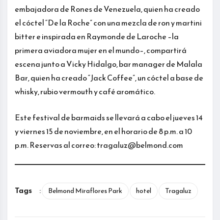
embajadora de Rones de Venezuela, quien ha creado
el cóctel “De la Roche” con una mezcla de ron y martini
bitter e inspirada en Raymonde de Laroche –la
primera aviadora mujer en el mundo–, compartirá
escena junto a Vicky Hidalgo, bar manager de Malala
Bar, quien ha creado “Jack Coffee”, un cóctel a base de
whisky, rubio vermouth y café aromático.
Este festival de barmaids se llevará a cabo el jueves 14
y viernes 15 de noviembre, en el horario de 8 p.m. a 10
p.m. Reservas al correo: tragaluz@belmond.com
Tags
:
Belmond Miraflores Park
hotel
Tragaluz