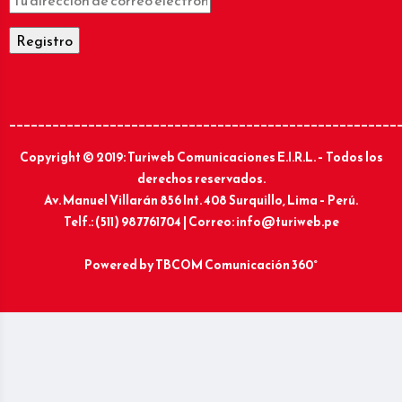
______________________________________________________
Copyright © 2019: Turiweb Comunicaciones E.I.R.L. – Todos los
derechos reservados.
Av. Manuel Villarán 856 Int. 408 Surquillo, Lima – Perú.
Telf.: (511) 987761704 | Correo: info@turiweb.pe
Powered by
TBCOM Comunicación 360°