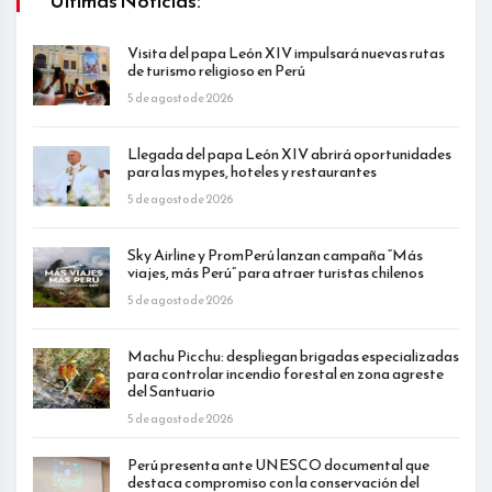
Últimas Noticias:
Visita del papa León XIV impulsará nuevas rutas
de turismo religioso en Perú
5 de agosto de 2026
Llegada del papa León XIV abrirá oportunidades
para las mypes, hoteles y restaurantes
5 de agosto de 2026
Sky Airline y PromPerú lanzan campaña “Más
viajes, más Perú” para atraer turistas chilenos
5 de agosto de 2026
Machu Picchu: despliegan brigadas especializadas
para controlar incendio forestal en zona agreste
del Santuario
5 de agosto de 2026
Perú presenta ante UNESCO documental que
destaca compromiso con la conservación del