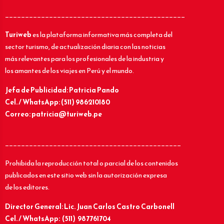
_____________________________________________
Turiweb
es la plataforma informativa más completa del
sector turismo, de actualización diaria con las noticias
más relevantes para los profesionales de la industria y
los amantes de los viajes en Perú y el mundo.
Jefa de Publicidad: Patricia Pando
Cel. / WhatsApp: (511) 986210180
Correo: patricia@turiweb.pe
____________________________________________
Prohibida la reproducción total o parcial de los contenidos
publicados en este sitio web sin la autorización expresa
de los editores.
Director General: Lic.
Juan Carlos Castro Carbonell
Cel. / WhatsApp: (511) 987761704