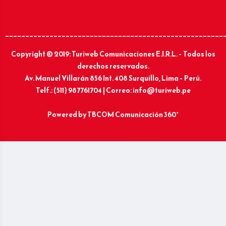
______________________________________________________
Copyright © 2019: Turiweb Comunicaciones E.I.R.L. – Todos los
derechos reservados.
Av. Manuel Villarán 856 Int. 408 Surquillo, Lima – Perú.
Telf.: (511) 987761704 | Correo: info@turiweb.pe
Powered by
TBCOM Comunicación 360°