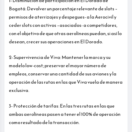
1- Disminución de participación en El Dorado de
Bogotá: Devolver un porcentaje relevante de slots –
permisos de aterrizajes y despegues- a la Aerocivil y
ceder slots con activos –asociados- a competidores,
con el objetivo de que otras aerolíneas puedan, si así lo
desean, crecer sus operaciones en El Dorado.
2- Supervivencia de Viva: Mantener la marca y su
modelo low-cost; preservar el mayor número de
empleos, conservar una cantidad de sus aviones y la
operación de las rutas en las que Viva vuela de manera
exclusiva.
3- Protección de tarifas: En las tres rutas en las que
ambas aerolíneas pasen a tener el 100% de operación
como resultado de la transacción.