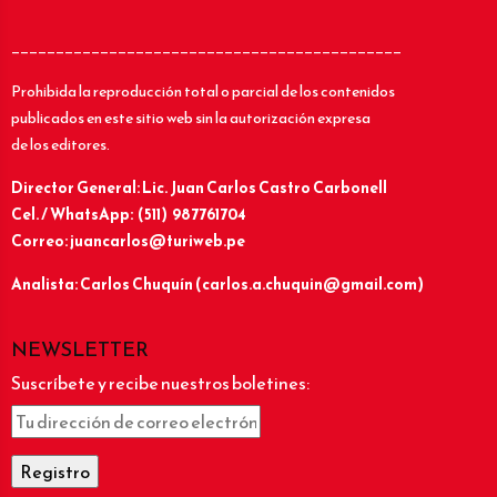
____________________________________________
Prohibida la reproducción total o parcial de los contenidos
publicados en este sitio web sin la autorización expresa
de los editores.
Director General: Lic.
Juan Carlos Castro Carbonell
Cel. / WhatsApp: (511) 987761704
Correo: juancarlos@turiweb.pe
Analista: Carlos Chuquín (carlos.a.chuquin@gmail.com)
NEWSLETTER
Suscríbete y recibe nuestros boletines: