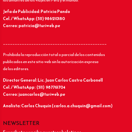
los amantes de los viajes en Perú y el mundo.
Jefa de Publicidad: Patricia Pando
Cel. / WhatsApp: (511) 986210180
Correo: patricia@turiweb.pe
____________________________________________
Prohibida la reproducción total o parcial de los contenidos
publicados en este sitio web sin la autorización expresa
de los editores.
Director General: Lic.
Juan Carlos Castro Carbonell
Cel. / WhatsApp: (511) 987761704
Correo: juancarlos@turiweb.pe
Analista: Carlos Chuquín (carlos.a.chuquin@gmail.com)
NEWSLETTER