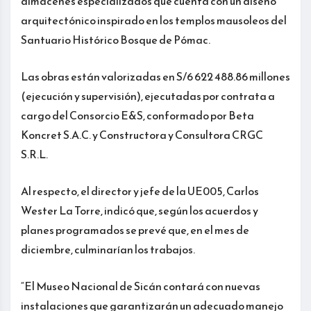
almacenes especializados que cuenta con un diseño
arquitectónico inspirado en los templos mausoleos del
Santuario Histórico Bosque de Pómac.
Las obras están valorizadas en S/6 622 488.86 millones
(ejecución y supervisión), ejecutadas por contrata a
cargo del Consorcio E&S, conformado por Beta
Koncret S.A.C. y Constructora y Consultora CRGC
S.R.L.
Al respecto, el director y jefe de la UE005, Carlos
Wester La Torre, indicó que, según los acuerdos y
planes programados se prevé que, en el mes de
diciembre, culminarían los trabajos.
“El Museo Nacional de Sicán contará con nuevas
instalaciones que garantizarán un adecuado manejo