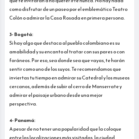
que te invitarán a no querer irte nunca. No hay nada
como disfrutar de un paseo por el emblemático Teatro
Colón o admirar la Casa Rosada en primera persona.
3- Bogotá:
Si hay algo que destaca al pueblo colombiano es su
amabilidad y su encanto al tratar con sus pares o con
foráneos. Por eso, sea donde sea que vayas, te harán
sentir como uno de los suyos. Te recomendamos que
inviertas tu tiempo en admirar su Catedral y los museos
cercanos, además de subir al cerro de Monserrate y
admirar el paisaje urbano desde una mejor
perspectiva.
4- Panamá:
A pesar de no tener una popularidad que la coloque
entre las localizaciones más visitadas, la ciudad