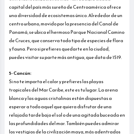
capital del país más sureño de Centroamérica ofrece
una diversidad de ecosistemas único. Alrededor de un
centro urbano, movido por la presencia del Canal de
Panamá, se ubica el hermoso Parque Nacional Camino
de Cruces, que conserva todo tipo de especies de flora
y fauna. Pero si prefieres quedarte en la ciudad,
puedes visitar su parte más antigua, que data de 1519.
5- Cancún:
Si no te importa el calor y prefieres las playas
tropicales del Mar Caribe, este es tu lugar. La arena
blanca y las aguas cristalinas están dispuestas a
esperar a todo aquel que quiera disfrutar de una
relajada tarde bajo el sol o de una agitada buceada en
las profundidades del mar. También puedes admirar
los vestigios de la civilización maya, más adentrados