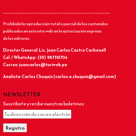
____________________________________________
Prohibida la reproducción total o parcial de los contenidos
publicados en este sitio web sin la autorización expresa
de los editores.
Director General: Lic.
Juan Carlos Castro Carbonell
Cel. / WhatsApp: (511) 987761704
Correo: juancarlos@turiweb.pe
Analista: Carlos Chuquín (carlos.a.chuquin@gmail.com)
NEWSLETTER
Suscríbete y recibe nuestros boletines: