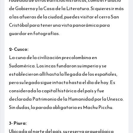
rodeada de otros edificios históricos, como el Palacio
de Gobierno y la Casa de la Literatura. Si quieres ir más
a las afueras de la ciudad, puedes visitar el cerro San
Cristóbal para tener una vista panorámica para
guardar en fotografías.
2- Cusco:
La cuna de la civilización precolombina en
Sudamérica. Los incas fundaron su imperio y se
establecieron allí hasta la llegada de los españoles,
pero su legado sigue intacto hasta el día de hoy. Es
considerada la capital histórica del país y fue
declarada Patrimonio de la Humanidad por la Unesco.
Sin dudas, la parada obligatoria es Machu Picchu.
3- Piura:
Ubicada al norte del país, su reserva arqueológica