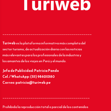
_____________________________________________
Turiweb
es la plataforma informativa más completa del
sector turismo, de actualización diaria con las noticias
más relevantes para los profesionales de la industria y
los amantes de los viajes en Perú y el mundo.
Jefa de Publicidad: Patricia Pando
Cel. / WhatsApp: (511) 986210180
Correo: patricia@turiweb.pe
____________________________________________
Prohibida la reproducción total o parcial de los contenidos