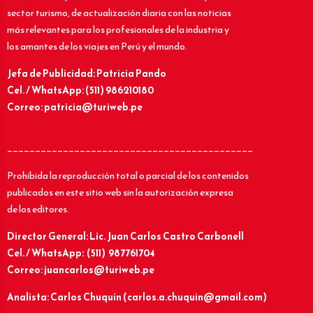
sector turismo, de actualización diaria con las noticias
más relevantes para los profesionales de la industria y
los amantes de los viajes en Perú y el mundo.
Jefa de Publicidad: Patricia Pando
Cel. / WhatsApp: (511) 986210180
Correo: patricia@turiweb.pe
____________________________________________
Prohibida la reproducción total o parcial de los contenidos
publicados en este sitio web sin la autorización expresa
de los editores.
Director General: Lic.
Juan Carlos Castro Carbonell
Cel. / WhatsApp: (511) 987761704
Correo: juancarlos@turiweb.pe
Analista: Carlos Chuquín (carlos.a.chuquin@gmail.com)