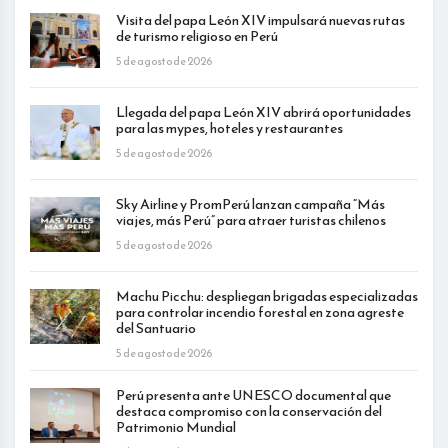
Visita del papa León XIV impulsará nuevas rutas
de turismo religioso en Perú
5 de agosto de 2026
Llegada del papa León XIV abrirá oportunidades
para las mypes, hoteles y restaurantes
5 de agosto de 2026
Sky Airline y PromPerú lanzan campaña “Más
viajes, más Perú” para atraer turistas chilenos
5 de agosto de 2026
Machu Picchu: despliegan brigadas especializadas
para controlar incendio forestal en zona agreste
del Santuario
5 de agosto de 2026
Perú presenta ante UNESCO documental que
destaca compromiso con la conservación del
Patrimonio Mundial