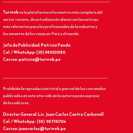
_____________________________________________
Turiweb
es la plataforma informativa más completa del
sector turismo, de actualización diaria con las noticias
más relevantes para los profesionales de la industria y
los amantes de los viajes en Perú y el mundo.
Jefa de Publicidad: Patricia Pando
Cel. / WhatsApp: (511) 986210180
Correo: patricia@turiweb.pe
____________________________________________
Prohibida la reproducción total o parcial de los contenidos
publicados en este sitio web sin la autorización expresa
de los editores.
Director General: Lic.
Juan Carlos Castro Carbonell
Cel. / WhatsApp: (511) 987761704
Correo: juancarlos@turiweb.pe