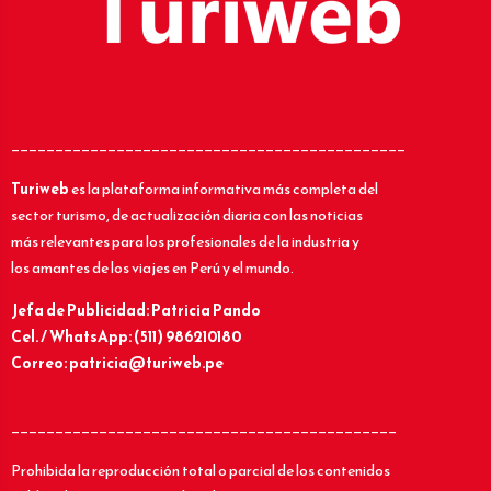
_____________________________________________
Turiweb
es la plataforma informativa más completa del
sector turismo, de actualización diaria con las noticias
más relevantes para los profesionales de la industria y
los amantes de los viajes en Perú y el mundo.
Jefa de Publicidad: Patricia Pando
Cel. / WhatsApp: (511) 986210180
Correo: patricia@turiweb.pe
____________________________________________
Prohibida la reproducción total o parcial de los contenidos