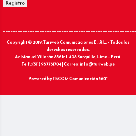
______________________________________________________
Copyright © 2019: Turiweb Comunicaciones E.I.R.L. – Todos los
derechos reservados.
Av. Manuel Villarán 856 Int. 408 Surquillo, Lima – Perú.
Telf.: (511) 987761704 | Correo: info@turiweb.pe
Powered by
TBCOM Comunicación 360°