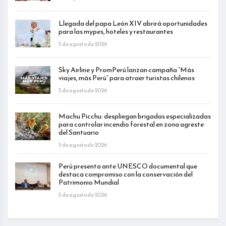
Llegada del papa León XIV abrirá oportunidades
para las mypes, hoteles y restaurantes
5 de agosto de 2026
Sky Airline y PromPerú lanzan campaña “Más
viajes, más Perú” para atraer turistas chilenos
5 de agosto de 2026
Machu Picchu: despliegan brigadas especializadas
para controlar incendio forestal en zona agreste
del Santuario
5 de agosto de 2026
Perú presenta ante UNESCO documental que
destaca compromiso con la conservación del
Patrimonio Mundial
5 de agosto de 2026