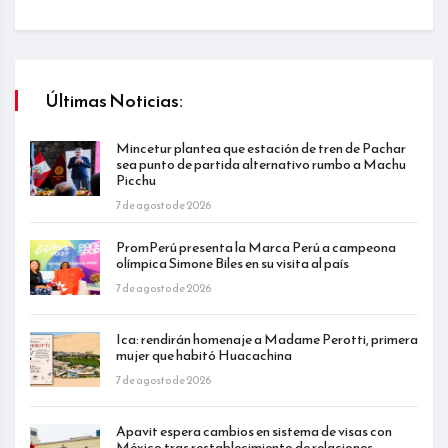
Últimas Noticias:
Mincetur plantea que estación de tren de Pachar
sea punto de partida alternativo rumbo a Machu
Picchu
7 de agosto de 2026
PromPerú presenta la Marca Perú a campeona
olímpica Simone Biles en su visita al país
7 de agosto de 2026
Ica: rendirán homenaje a Madame Perotti, primera
mujer que habitó Huacachina
7 de agosto de 2026
Apavit espera cambios en sistema de visas con
México tras restablecimiento de relaciones