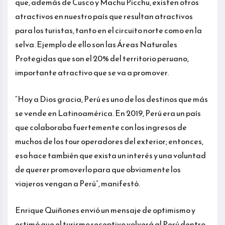
que, además de Cusco y Machu Picchu, existen otros
atractivos en nuestro país que resultan atractivos
para los turistas, tanto en el circuito norte como en la
selva. Ejemplo de ello son las Áreas Naturales
Protegidas que son el 20% del territorio peruano,
importante atractivo que se va a promover.
“Hoy a Dios gracia, Perú es uno de los destinos que más
se vende en Latinoamérica. En 2019, Perú era un país
que colaboraba fuertemente con los ingresos de
muchos de los tour operadores del exterior; entonces,
eso hace también que exista un interés y una voluntad
de querer promoverlo para que obviamente los
viajeros vengan a Perú”, manifestó.
Enrique Quiñones envió un mensaje de optimismo y
estimó que el turismo receptivo volverá al Perú dentro