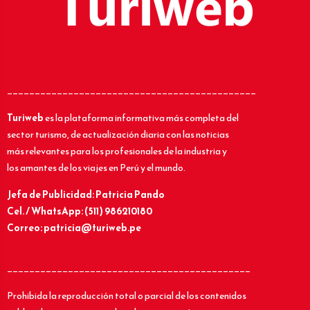
_____________________________________________
Turiweb
es la plataforma informativa más completa del
sector turismo, de actualización diaria con las noticias
más relevantes para los profesionales de la industria y
los amantes de los viajes en Perú y el mundo.
Jefa de Publicidad: Patricia Pando
Cel. / WhatsApp: (511) 986210180
Correo: patricia@turiweb.pe
____________________________________________
Prohibida la reproducción total o parcial de los contenidos