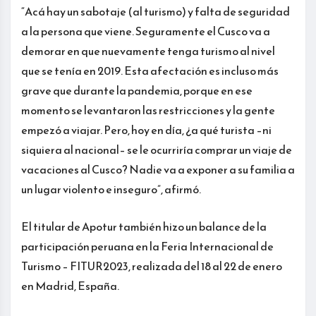
“Acá hay un sabotaje (al turismo) y falta de seguridad
a la persona que viene. Seguramente el Cusco va a
demorar en que nuevamente tenga turismo al nivel
que se tenía en 2019. Esta afectación es incluso más
grave que durante la pandemia, porque en ese
momento se levantaron las restricciones y la gente
empezó a viajar. Pero, hoy en día, ¿a qué turista –ni
siquiera al nacional– se le ocurriría comprar un viaje de
vacaciones al Cusco? Nadie va a exponer a su familia a
un lugar violento e inseguro”, afirmó.
El titular de Apotur también hizo un balance de la
participación peruana en la Feria Internacional de
Turismo – FITUR2023, realizada del 18 al 22 de enero
en Madrid, España.