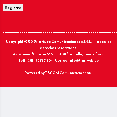
______________________________________________________
Copyright © 2019: Turiweb Comunicaciones E.I.R.L. – Todos los
derechos reservados.
Av. Manuel Villarán 856 Int. 408 Surquillo, Lima – Perú.
Telf.: (511) 987761704 | Correo: info@turiweb.pe
Powered by
TBCOM Comunicación 360°