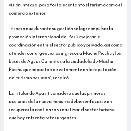
visión integral para fortalecer tanto el turismo como el
comercio exterior.
“Espero que durante su gestión se logre impulsar la
promoción internacional del Perú, mejorar la
coordinación entre el sector público y privado, así como
atender con urgencia los ingresos a Machu Picchu y los
buses de Aguas Calientes a la ciudadela de Machu
Picchu que impactan directamente en la reputación
del turismo peruano”, recalcó.
La titular de Apavit consideró que las primeras
acciones de la nueva ministra deben enfocarse en
recuperar la confianza y reactivar el sector turismo,
que hoy enfrenta retos urgentes.