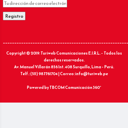
______________________________________________________
Copyright © 2019: Turiweb Comunicaciones E.I.R.L. – Todos los
derechos reservados.
Av. Manuel Villarán 856 Int. 408 Surquillo, Lima – Perú.
Telf.: (511) 987761704 | Correo: info@turiweb.pe
Powered by
TBCOM Comunicación 360°