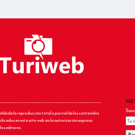
NE
__________________________________________
Susc
ohibida la reproducción total o parcial de los contenidos
blicados en este sitio web sin la autorización expresa
los editores.