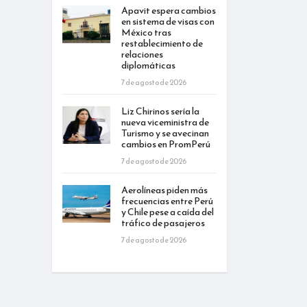
Apavit espera cambios
en sistema de visas con
México tras
restablecimiento de
relaciones
diplomáticas
7 de agosto de 2026
Liz Chirinos sería la
nueva viceministra de
Turismo y se avecinan
cambios en PromPerú
7 de agosto de 2026
Aerolíneas piden más
frecuencias entre Perú
y Chile pese a caída del
tráfico de pasajeros
7 de agosto de 2026