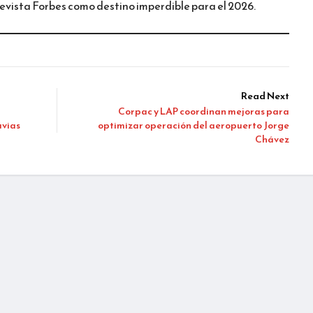
revista Forbes como destino imperdible para el 2026.
Read Next
Corpac y LAP coordinan mejoras para
uvias
optimizar operación del aeropuerto Jorge
Chávez