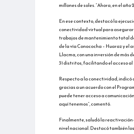
millones de soles. “Ahora, en el año
En ese contexto, destacó la ejecuci
conectividad virtual para asegurar e
trabajos de mantenimiento total de
de la vía Conococha – Huaraz y el
Llacma, con una inversión de más de
31 distritos, facilitando el acceso
Respecto a la conectividad, indicó 
gracias a un acuerdo con el Progra
puede tener acceso a comunicación y
aquí tenemos”, comentó.
Finalmente, saludó la reactivación 
nivel nacional. Destacó también lo