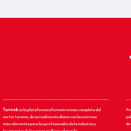
_____________________________________________
__
Turiweb
es la plataforma informativa más completa del
Pr
sector turismo, de actualización diaria con las noticias
pu
más relevantes para los profesionales de la industria y
de 
los amantes de los viajes en Perú y el mundo.