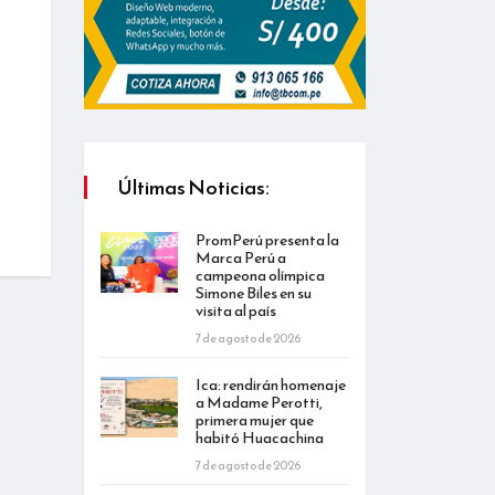
Últimas Noticias:
PromPerú presenta la
Marca Perú a
campeona olímpica
Simone Biles en su
visita al país
7 de agosto de 2026
Ica: rendirán homenaje
a Madame Perotti,
primera mujer que
habitó Huacachina
7 de agosto de 2026