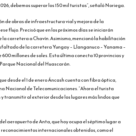
 2026, debemos superar los 150 mil turistas”, señaló Noriega.
ón de obras de infraestructura vial y mejora de la
se flujo. Precisó que en los próximos días se iniciarán
 la carretera a Chavín. Asimismo, mencionó la habilitación
 asfaltado de la carretera Yungay – Llanganuco – Yanama –
 600 millones de soles. Esta última conecta 10 provincias y
 al Parque Nacional del Huascarán.
que desde el 1 de enero Áncash cuenta con fibra óptica,
ma Nacional de Telecomunicaciones. “Ahora el turista
 transmitir al exterior desde los lugares más lindos que
del aeropuerto de Anta, que hoy ocupa el séptimo lugar a
s reconocimientos internacionales obtenidos, como el