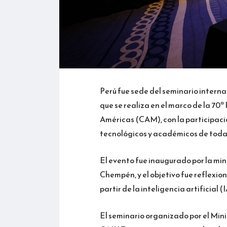
Perú fue sede del seminario internac
que se realiza en el marco de la 70
Américas (CAM), con la participaci
tecnológicos y académicos de toda 
El evento fue inaugurado por la min
Chempén, y el objetivo fue reflexio
partir de la inteligencia artificial (I
El seminario organizado por el Mini