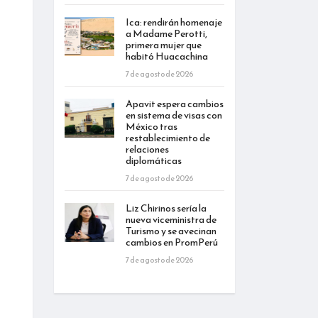
Ica: rendirán homenaje
a Madame Perotti,
primera mujer que
habitó Huacachina
7 de agosto de 2026
Apavit espera cambios
en sistema de visas con
México tras
restablecimiento de
relaciones
diplomáticas
7 de agosto de 2026
Liz Chirinos sería la
nueva viceministra de
Turismo y se avecinan
cambios en PromPerú
7 de agosto de 2026