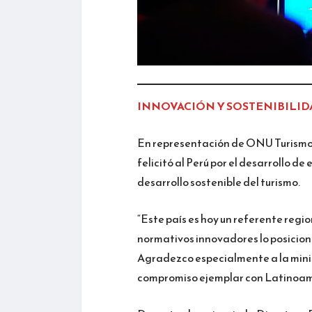
INNOVACIÓN Y SOSTENIBILID
En representación de ONU Turismo, 
felicitó al Perú por el desarrollo de
desarrollo sostenible del turismo.
“Este país es hoy un referente regi
normativos innovadores lo posiciona
Agradezco especialmente a la minis
compromiso ejemplar con Latinoamér