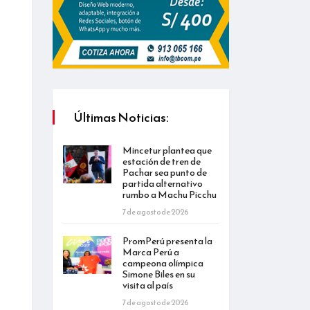
Últimas Noticias:
Mincetur plantea que
estación de tren de
Pachar sea punto de
partida alternativo
rumbo a Machu Picchu
7 de agosto de 2026
PromPerú presenta la
Marca Perú a
campeona olímpica
Simone Biles en su
visita al país
7 de agosto de 2026