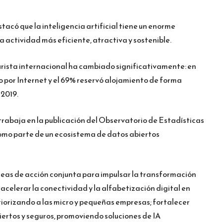
tacó que la inteligencia artificial tiene un enorme
a actividad más eficiente, atractiva y sostenible.
l turista internacional ha cambiado significativamente: en
o por Internet y el 69% reservó alojamiento de forma
 2019.
 trabaja en la publicación del Observatorio de Estadísticas
como parte de un ecosistema de datos abiertos
neas de acción conjunta para impulsar la transformación
: acelerar la conectividad y la alfabetización digital en
priorizando a las micro y pequeñas empresas; fortalecer
ertos y seguros, promoviendo soluciones de IA