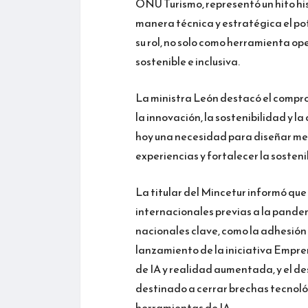
ONU Turismo, representó un hito his
manera técnica y estratégica el po
su rol, no solo como herramienta op
sostenible e inclusiva.
La ministra León destacó el compro
la innovación, la sostenibilidad y la
hoy una necesidad para diseñar mej
experiencias y fortalecer la sosteni
La titular del Mincetur informó que
internacionales previas a la pande
nacionales clave, como la adhesión 
lanzamiento de la iniciativa Empren
de IA y realidad aumentada, y el de
destinado a cerrar brechas tecnol
herramientas de IA.