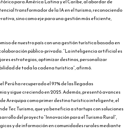
tórico para América Latina y el Caribe, al abordar de
tencial transformador de la IA en el turismo, reconociendo
erativa, sino como eje para una gestión más eficiente,
miso de nuestro país con una gestión turística basada en
 colaboración público-privada. “La inteligencia artificial es
ores estrategias, optimizar destinos, personalizar
bilidad de toda la cadena turística”, afirmó.
 el Perú ha recuperado el 97% de las llegadas
mia y sigue creciendo en 2025. Además, presentó avances
de Arequipa como primer destino turístico inteligente, el
de Tec Turismo, que ya beneficia a startups con soluciones
sarrollo del proyecto “Innovación para el Turismo Rural”,
ógicas y de información en comunidades rurales mediante