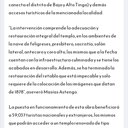
conecta el distrito de Bajo y Alto Tingo) y demás
accesos turísticos de la mencionada localidad.
“La intervención comprende la adecuación y
restauración integral del templo, en los ambientes de
la nave de feligreses, presbítero, sacristía, salón
lateral, antecoro y coro alto, los mismos que a la fecha
cuentan con la infraestructura culminada y se tiene los
acabados en desarrollo. Además, se ha terminado la
restauración del retablo que está impecable y solo
requiere de la colocación de las imágenes que datan
de 1878”, aseveró Masías Astengo.
La puesta en funcionamiento de esta obra beneficiará
a 59,037 turistas nacionales y extranjeros, los mismos
que podrán acceder a un templo renovado de tipo