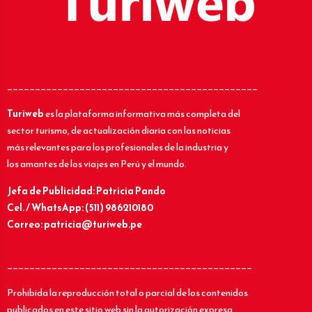
_____________________________________________
Turiweb
es la plataforma informativa más completa del
sector turismo, de actualización diaria con las noticias
más relevantes para los profesionales de la industria y
los amantes de los viajes en Perú y el mundo.
Jefa de Publicidad: Patricia Pando
Cel. / WhatsApp: (511) 986210180
Correo: patricia@turiweb.pe
____________________________________________
Prohibida la reproducción total o parcial de los contenidos
publicados en este sitio web sin la autorización expresa