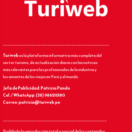
_____________________________________________
Turiweb
es la plataforma informativa más completa del
sector turismo, de actualización diaria con las noticias
más relevantes para los profesionales de la industria y
los amantes de los viajes en Perú y el mundo.
Jefa de Publicidad: Patricia Pando
Cel. / WhatsApp: (511) 986210180
Correo: patricia@turiweb.pe
____________________________________________
Prohibida la reproducción total o parcial de los contenidos