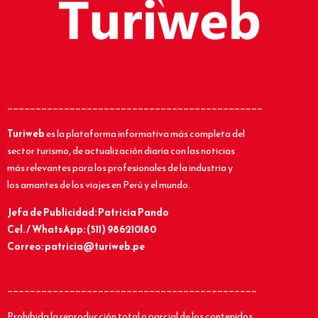
_____________________________________________
Turiweb
es la plataforma informativa más completa del
sector turismo, de actualización diaria con las noticias
más relevantes para los profesionales de la industria y
los amantes de los viajes en Perú y el mundo.
Jefa de Publicidad: Patricia Pando
Cel. / WhatsApp: (511) 986210180
Correo: patricia@turiweb.pe
____________________________________________
Prohibida la reproducción total o parcial de los contenidos