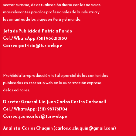
sector turismo, de actualización diaria con las noticias
más relevantes para los profesionales de la industria y
los amantes de los viajes en Perú y el mundo.
Jefa de Publicidad: Patricia Pando
Cel. / WhatsApp: (511) 986210180
Correo: patricia@turiweb.pe
____________________________________________
Prohibida la reproducción total o parcial de los contenidos
publicados en este sitio web sin la autorización expresa
de los editores.
Director General: Lic.
Juan Carlos Castro Carbonell
Cel. / WhatsApp: (511) 987761704
Correo: juancarlos@turiweb.pe
Analista: Carlos Chuquín (carlos.a.chuquin@gmail.com)