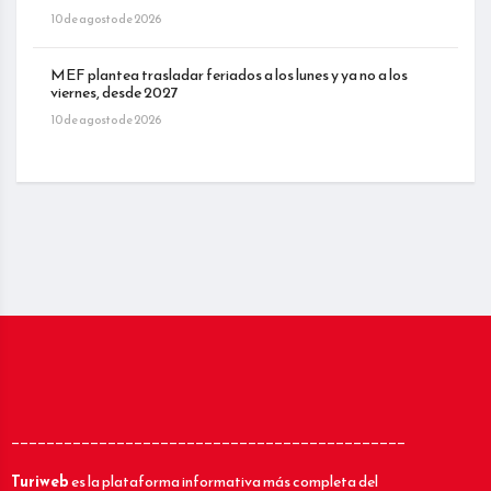
10 de agosto de 2026
MEF plantea trasladar feriados a los lunes y ya no a los
viernes, desde 2027
10 de agosto de 2026
_____________________________________________
Turiweb
es la plataforma informativa más completa del