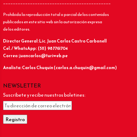
____________________________________________
Prohibida la reproducción total o parcial de los contenidos
publicados en este sitio web sin la autorización expresa
de los editores.
Director General: Lic.
Juan Carlos Castro Carbonell
Cel. / WhatsApp: (511) 987761704
Correo: juancarlos@turiweb.pe
Analista: Carlos Chuquín (carlos.a.chuquin@gmail.com)
NEWSLETTER
Suscríbete y recibe nuestros boletines: