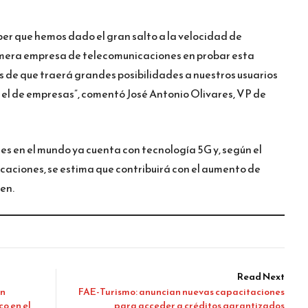
ber que hemos dado el gran salto a la velocidad de
rimera empresa de telecomunicaciones en probar esta
 de que traerá grandes posibilidades a nuestros usuarios
el de empresas”, comentó José Antonio Olivares, VP de
es en el mundo ya cuenta con tecnología 5G y, según el
caciones, se estima que contribuirá con el aumento de
ten.
Read Next
en
FAE-Turismo: anuncian nuevas capacitaciones
o en el
para acceder a créditos garantizados