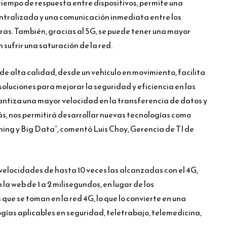
 tiempo de respuesta entre dispositivos, permite una
ntralizada y una comunicación inmediata entre los
ras. También, gracias al 5G, se puede tener una mayor
sufrir una saturación de la red.
 de alta calidad, desde un vehículo en movimiento, facilita
oluciones para mejorar la seguridad y eficiencia en las
ntiza una mayor velocidad en la transferencia de datos y
, nos permitirá desarrollar nuevas tecnologías como
ning y Big Data”, comentó Luis Choy, Gerencia de TI de
velocidades de hasta 10 veces las alcanzadas con el 4G,
a web de 1 a 2 milisegundos, en lugar de los
e se toman en la red 4G, lo que lo convierte en una
gías aplicables en seguridad, teletrabajo, telemedicina,