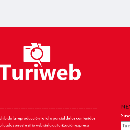
NE
__________________________________________
Susc
ohibida la reproducción total o parcial de los contenidos
blicados en este sitio web sin la autorización expresa