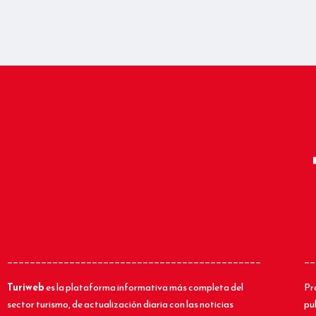
_____________________________________________
__
Turiweb
es la plataforma informativa más completa del
Pr
sector turismo, de actualización diaria con las noticias
pu