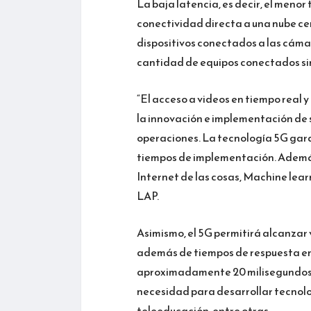
La baja latencia, es decir, el menor
conectividad directa a una nube ce
dispositivos conectados a las cáma
cantidad de equipos conectados sin 
“El acceso a videos en tiempo real y
la innovación e implementación de s
operaciones. La tecnología 5G gara
tiempos de implementación. Además
Internet de las cosas, Machine lear
LAP.
Asimismo, el 5G permitirá alcanzar 
además de tiempos de respuesta en l
aproximadamente 20 milisegundos qu
necesidad para desarrollar tecnolo
teleeducación, entre otras.