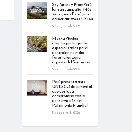
Sky Airline y PromPerú
lanzan campaña “Más
viajes, más Perú” para
atraer turistas chilenos
5 de agosto de 2026
Machu Picchu:
despliegan brigadas
especializadas para
controlar incendio
forestal en zona
agreste del Santuario
5 de agosto de 2026
Perú presenta ante
UNESCO documental
que destaca
compromiso con la
conservación del
Patrimonio Mundial
5 de agosto de 2026