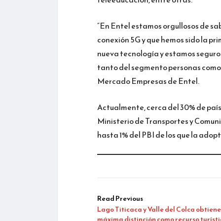
“En Entel estamos orgullosos de sa
conexión 5G y que hemos sido la p
nueva tecnología y estamos seguros
tanto del segmento personas como 
Mercado Empresas de Entel.
Actualmente, cerca del 30% de país
Ministerio de Transportes y Comuni
hasta 1% del PBI de los que la adop
Read Previous
Lago Titicaca y Valle del Colca obtien
máxima distinción como recurso turístic