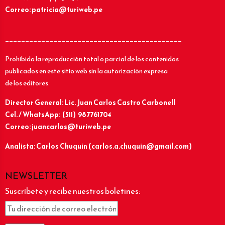
Correo: patricia@turiweb.pe
____________________________________________
Prohibida la reproducción total o parcial de los contenidos
publicados en este sitio web sin la autorización expresa
de los editores.
Director General: Lic.
Juan Carlos Castro Carbonell
Cel. / WhatsApp: (511) 987761704
Correo: juancarlos@turiweb.pe
Analista: Carlos Chuquín (carlos.a.chuquin@gmail.com)
NEWSLETTER
Suscríbete y recibe nuestros boletines: