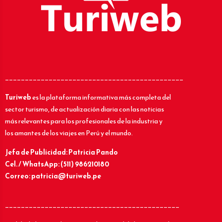
_____________________________________________
Turiweb
es la plataforma informativa más completa del
sector turismo, de actualización diaria con las noticias
más relevantes para los profesionales de la industria y
los amantes de los viajes en Perú y el mundo.
Jefa de Publicidad: Patricia Pando
Cel. / WhatsApp: (511) 986210180
Correo: patricia@turiweb.pe
____________________________________________