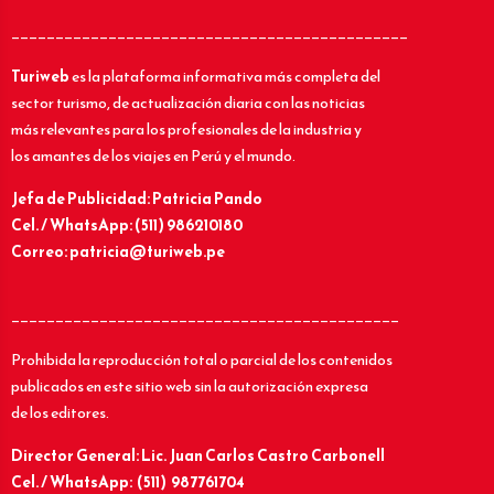
_____________________________________________
Turiweb
es la plataforma informativa más completa del
sector turismo, de actualización diaria con las noticias
más relevantes para los profesionales de la industria y
los amantes de los viajes en Perú y el mundo.
Jefa de Publicidad: Patricia Pando
Cel. / WhatsApp: (511) 986210180
Correo: patricia@turiweb.pe
____________________________________________
Prohibida la reproducción total o parcial de los contenidos
publicados en este sitio web sin la autorización expresa
de los editores.
Director General: Lic.
Juan Carlos Castro Carbonell
Cel. / WhatsApp: (511) 987761704