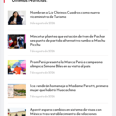
Últimas Noticias:
Nombran a Liz Chirinos Cuadros como nueva
viceministra de Turismo
9 de agosto de 2026
Mincetur plantea que estación de tren de Pachar
sea punto de partida alternativo rumbo a Machu
Picchu
7 de agosto de 2026
PromPerú presenta la Marca Perú a campeona
olímpica Simone Biles en su visita al país
7 de agosto de 2026
Ica: rendirán homenaje a Madame Perotti, primera
mujer que habitó Huacachina
7 de agosto de 2026
Apavit espera cambios en sistema de visas con
México tras restablecimiento de relaciones