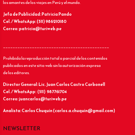
los amantes de los viajes en Perú y el mundo.
Jefa de Publicidad: Patricia Pando
Cel. / WhatsApp: (511) 986210180
Correo: patricia@turiweb.pe
____________________________________________
Prohibida la reproducción total o parcial de los contenidos
publicados en este sitio web sin la autorización expresa
de los editores.
Director General: Lic.
Juan Carlos Castro Carbonell
Cel. / WhatsApp: (511) 987761704
Correo: juancarlos@turiweb.pe
Analista: Carlos Chuquín (carlos.a.chuquin@gmail.com)
NEWSLETTER