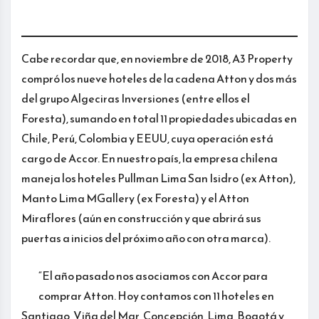
Cabe recordar que, en noviembre de 2018, A3 Property
compró los nueve hoteles de la cadena Atton y dos más
del grupo Algeciras Inversiones (entre ellos el
Foresta), sumando en total 11 propiedades ubicadas en
Chile, Perú, Colombia y EEUU, cuya operación está
cargo de Accor. En nuestro país, la empresa chilena
maneja los hoteles Pullman Lima San Isidro (ex Atton),
Manto Lima MGallery (ex Foresta) y el Atton
Miraflores (aún en construcción y que abrirá sus
puertas a inicios del próximo año con otra marca).
“El año pasado nos asociamos con Accor para
comprar Atton. Hoy contamos con 11 hoteles en
Santiago, Viña del Mar, Concepción, Lima, Bogotá y