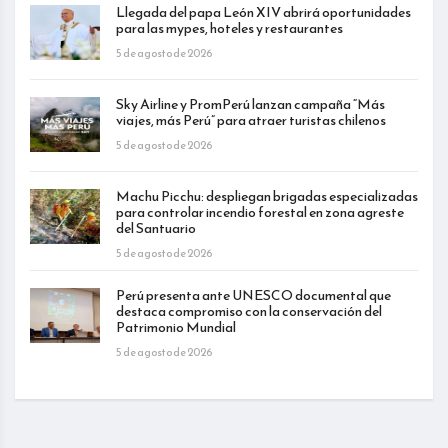
Llegada del papa León XIV abrirá oportunidades
para las mypes, hoteles y restaurantes
5 de agosto de 2026
Sky Airline y PromPerú lanzan campaña “Más
viajes, más Perú” para atraer turistas chilenos
5 de agosto de 2026
Machu Picchu: despliegan brigadas especializadas
para controlar incendio forestal en zona agreste
del Santuario
5 de agosto de 2026
Perú presenta ante UNESCO documental que
destaca compromiso con la conservación del
Patrimonio Mundial
5 de agosto de 2026