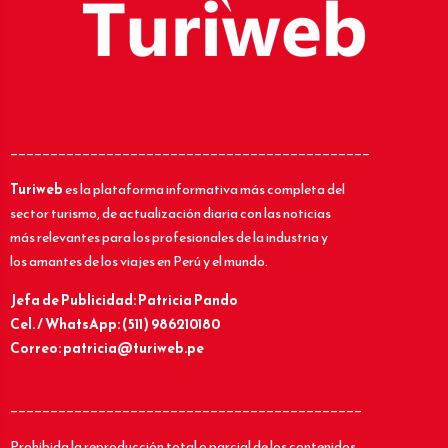
_____________________________________________
Turiweb
es la plataforma informativa más completa del
sector turismo, de actualización diaria con las noticias
más relevantes para los profesionales de la industria y
los amantes de los viajes en Perú y el mundo.
Jefa de Publicidad: Patricia Pando
Cel. / WhatsApp: (511) 986210180
Correo: patricia@turiweb.pe
____________________________________________
Prohibida la reproducción total o parcial de los contenidos