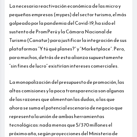
La necesaria reactivación económica de las micro y
pequeñas empresas (mypes) del sector turismo, el más
golpeado por la pandemia del Covid-19, ha sido el
sustento de PromPerú y la Cámara Nacional de
Turismo (Canatur) para justificar la integración de sus
plataformas “Y tú qué planes?” y “Marketplace”. Pero,
para muchos, detrás de esta alianza supuestamente
“sin fines de lucro” existirían intereses comerciales.
La monopolización del presupuesto de promoción, las
altas comisiones y la poca transparencia son algunas
de las razones que alimentan las dudas, a las que
ahora se suma el potencial escenario de negocio que
representa la unión de ambas herramientas
tecnológicas: nada menos que S/ 370 millones el
próximo año, según proyecciones del Ministerio de