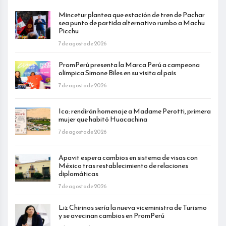
Mincetur plantea que estación de tren de Pachar
sea punto de partida alternativo rumbo a Machu
Picchu
7 de agosto de 2026
PromPerú presenta la Marca Perú a campeona
olímpica Simone Biles en su visita al país
7 de agosto de 2026
Ica: rendirán homenaje a Madame Perotti, primera
mujer que habitó Huacachina
7 de agosto de 2026
Apavit espera cambios en sistema de visas con
México tras restablecimiento de relaciones
diplomáticas
7 de agosto de 2026
Liz Chirinos sería la nueva viceministra de Turismo
y se avecinan cambios en PromPerú