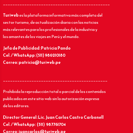
_____________________________________________
Turiweb
es la plataforma informativa más completa del
sector turismo, de actualización diaria con las noticias
más relevantes para los profesionales de la industria y
los amantes de los viajes en Perú y el mundo.
Jefa de Publicidad: Patricia Pando
Cel. / WhatsApp: (511) 986210180
Correo: patricia@turiweb.pe
____________________________________________
Prohibida la reproducción total o parcial de los contenidos
publicados en este sitio web sin la autorización expresa
de los editores.
Director General: Lic.
Juan Carlos Castro Carbonell
Cel. / WhatsApp: (511) 987761704
Correo: juancarlos@turiweb.pe