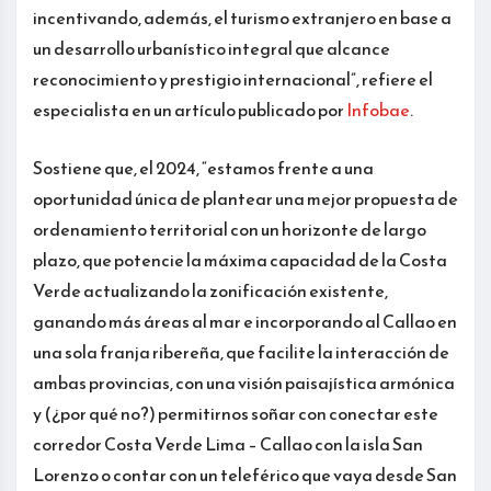
incentivando, además, el turismo extranjero en base a
un desarrollo urbanístico integral que alcance
reconocimiento y prestigio internacional”, refiere el
especialista en un artículo publicado por
Infobae
.
Sostiene que, el 2024, “estamos frente a una
oportunidad única de plantear una mejor propuesta de
ordenamiento territorial con un horizonte de largo
plazo, que potencie la máxima capacidad de la Costa
Verde actualizando la zonificación existente,
ganando más áreas al mar e incorporando al Callao en
una sola franja ribereña, que facilite la interacción de
ambas provincias, con una visión paisajística armónica
y (¿por qué no?) permitirnos soñar con conectar este
corredor Costa Verde Lima – Callao con la isla San
Lorenzo o contar con un teleférico que vaya desde San