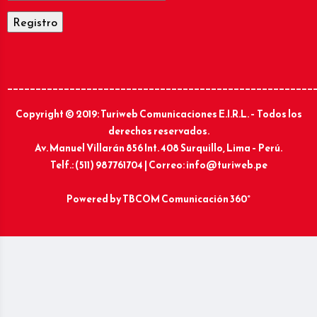
______________________________________________________
Copyright © 2019: Turiweb Comunicaciones E.I.R.L. – Todos los
derechos reservados.
Av. Manuel Villarán 856 Int. 408 Surquillo, Lima – Perú.
Telf.: (511) 987761704 | Correo: info@turiweb.pe
Powered by
TBCOM Comunicación 360°