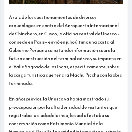
A raíz de los cuestionamientos de diversos
arqueólogos en contra del Aeropuerto Internacional
de Chinchero, en Cusco, la oficina central de Unesco –
con sede en París– envió en julio último una carta al
Gobierno Peruano solicitando información sobre la
futura construcción del terminal aéreo y su impacto en
el Valle Sagrado de los Incas; específicamente, sobre
la carga turística que tendrá Machu Picchu con la obra
terminada.
En años previos, la Unesco ya había mostrado su
preocupación por la alta densidad de visitantes que
registraba la ciudadela inca, lo cual afectaba su
conservación como Patrimonio Mundial de la
Humanidad. Por ello, la entidad internacional estaría