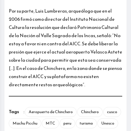
Por su parte, Luis Lumbreras, arqueólogo que en el
2006 firmó como director del Instituto Nacional de
Cultura la resolución que declaró Patrimonio Cultural
de la Nación al Valle Sagrado de los Incas, señaló: “No
estoy a favor ni en contra del AICC. Se debe liberar la
presión que ejerce el actual aeropuerto Velasco Astete
sobre la ciudad para permitir que esta sea conservada
[…]. En el caso de Chinchero, en la zona donde se piensa
construir el AICC y su plataforma no existen
directamente restos arqueológicos”.
Tags
:
Aeropuerto de Chinchero
Chinchero
cusco
Machu Picchu
MTC
peru
turismo
Unesco