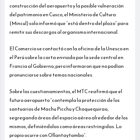
construcción del aeropuerto y la posible vulneración
del patrimonio en Cusco, el Ministerio de Cultura
(Mincul) solo informó que “está dentro del plazo” para
remitir sus descargos al organismo internacional.
El Comercio se contactó con la oficina de la Unesco en
el Perú sobre la carta enviada por la sede central en
Francia al Gobierno, pero informaron que no podían
pronunciarse sobre temas nacionales.
Sobre los cuestionamientos, el MTC reafirmó que el
futuro aeropuerto “contempla la protección de los
santuarios de Machu Picchu y Choquequirao,
segregando áreas del espacio aéreo alrededor de los
mismos, definiéndolas como áreas restringidas. Lo
propio ocurre con Ollantaytambo”.