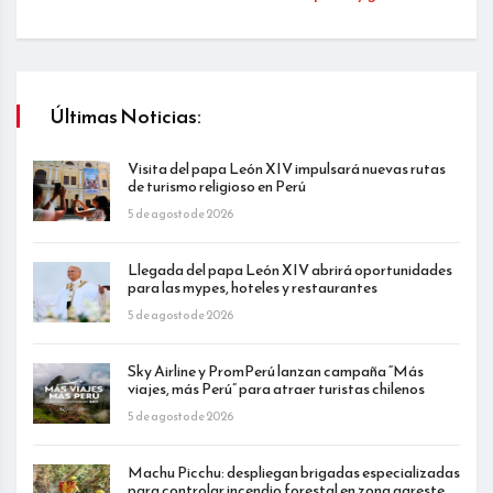
Últimas Noticias:
Visita del papa León XIV impulsará nuevas rutas
de turismo religioso en Perú
5 de agosto de 2026
Llegada del papa León XIV abrirá oportunidades
para las mypes, hoteles y restaurantes
5 de agosto de 2026
Sky Airline y PromPerú lanzan campaña “Más
viajes, más Perú” para atraer turistas chilenos
5 de agosto de 2026
Machu Picchu: despliegan brigadas especializadas
para controlar incendio forestal en zona agreste