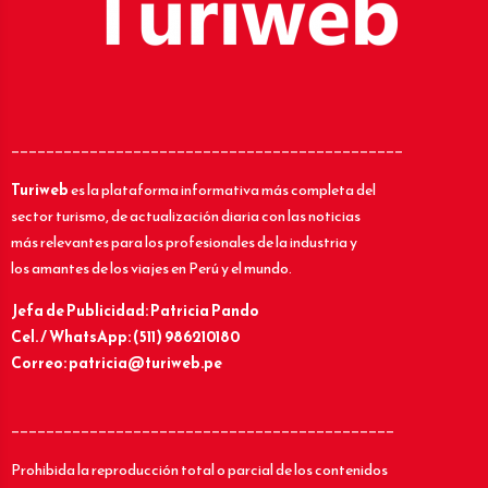
_____________________________________________
Turiweb
es la plataforma informativa más completa del
sector turismo, de actualización diaria con las noticias
más relevantes para los profesionales de la industria y
los amantes de los viajes en Perú y el mundo.
Jefa de Publicidad: Patricia Pando
Cel. / WhatsApp: (511) 986210180
Correo: patricia@turiweb.pe
____________________________________________
Prohibida la reproducción total o parcial de los contenidos