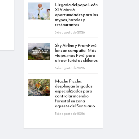
Llegada del papa León
XIV abrirá
oportunidades para las
mypes, hoteles y
restaurantes
5 de agosto de 2026
Sky Airline y PromPerú
lanzan campaña “Más
viajes, más Perú” para
atraer turistas chilenos
5 de agosto de 2026
Machu Picchu:
despliegan brigadas
especializadas para
controlar incendio
forestal en zona
agreste del Santuario
5 de agosto de 2026