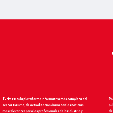
_____________________________________________
__
Turiweb
es la plataforma informativa más completa del
Pr
sector turismo, de actualización diaria con las noticias
pu
más relevantes para los profesionales de la industria y
de 