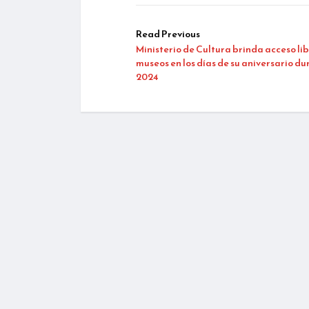
Read Previous
Ministerio de Cultura brinda acceso lib
museos en los días de su aniversario du
2024