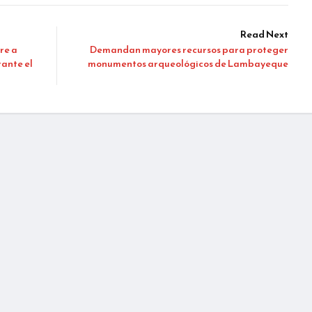
Read Next
re a
Demandan mayores recursos para proteger
rante el
monumentos arqueológicos de Lambayeque