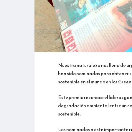
Nuestra naturaleza nos llena de org
han sido nominadas para obtener s
sostenible en el mundo en los Gree
Este premio reconoce el liderazgo m
degradación ambiental entre un con
sostenible.
Los nominados a este importante r