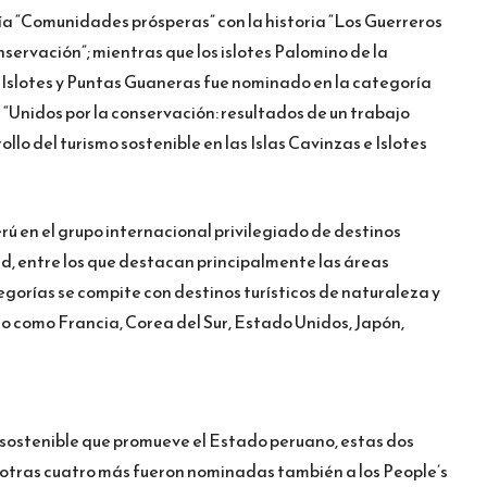
a “Comunidades prósperas” con la historia “Los Guerreros
ervación”; mientras que los islotes Palomino de la
 Islotes y Puntas Guaneras fue nominado en la categoría
a “Unidos por la conservación: resultados de un trabajo
llo del turismo sostenible en las Islas Cavinzas e Islotes
rú en el grupo internacional privilegiado de destinos
d, entre los que destacan principalmente las áreas
gorías se compite con destinos turísticos de naturaleza y
o como Francia, Corea del Sur, Estado Unidos, Japón,
sostenible que promueve el Estado peruano, estas dos
 otras cuatro más fueron nominadas también a los People’s