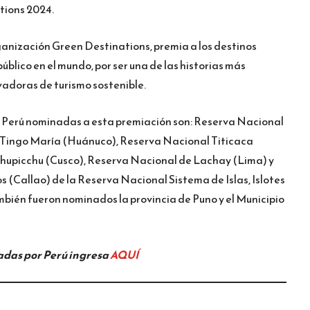
tions 2024.
ganización Green Destinations, premia a los destinos
público en el mundo, por ser una de las historias más
vadoras de turismo sostenible.
l Perú nominadas a esta premiación son: Reserva Nacional
 Tingo María (Huánuco), Reserva Nacional Titicaca
chupicchu (Cusco), Reserva Nacional de Lachay (Lima) y
os (Callao) de la Reserva Nacional Sistema de Islas, Islotes
mbién fueron nominados la provincia de Puno y el Municipio
adas por Perú ingresa
AQUÍ