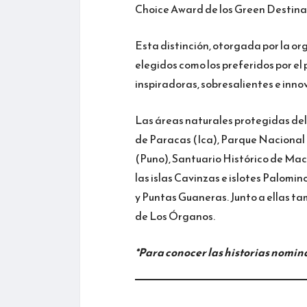
Choice Award de los Green Destina
Esta distinción, otorgada por la or
elegidos como los preferidos por el 
inspiradoras, sobresalientes e inno
Las áreas naturales protegidas de
de Paracas (Ica), Parque Nacional
(Puno), Santuario Histórico de Ma
las islas Cavinzas e islotes Palomin
y Puntas Guaneras. Junto a ellas ta
de Los Órganos.
*Para conocer las historias nomin