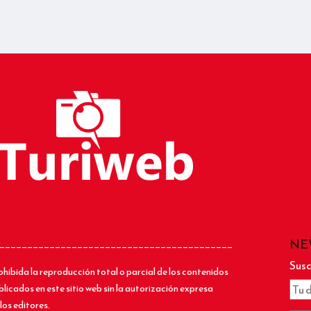
NE
__________________________________________
Susc
ohibida la reproducción total o parcial de los contenidos
blicados en este sitio web sin la autorización expresa
los editores.