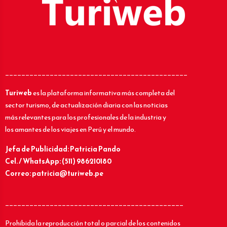
_____________________________________________
Turiweb
es la plataforma informativa más completa del
sector turismo, de actualización diaria con las noticias
más relevantes para los profesionales de la industria y
los amantes de los viajes en Perú y el mundo.
Jefa de Publicidad: Patricia Pando
Cel. / WhatsApp: (511) 986210180
Correo: patricia@turiweb.pe
____________________________________________
Prohibida la reproducción total o parcial de los contenidos