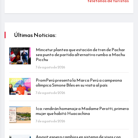
teléfonos de turistas
Últimas Noticias:
Mincetur plantea que estación de tren de Pachar
sea punto de partida alternativo rumbo a Machu
Picchu
7 de agosto de 2026
PromPerú presenta la Marca Perú a campeona
olímpica Simone Biles en su visita al país
7 de agosto de 2026
Ica: rendirán homenaje a Madame Perotti, primera
mujer que habitó Huacachina
7 de agosto de 2026
Apavit espera cambios en sistema de visas con