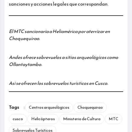
sanciones y acciones legales que correspondan.
El MTC sancionaría a Heliamérica por aterrizar en
Choquequirao.
Andes ofrece sobrevuelos a sitios arqueológicos como
Ollantaytambo.
Así se ofrecen los sobrevuelos turísticos en Cusco.
Tags
:
Centros arqueológicos
Choquequirao
cusco
Helicópteros
Ministerio de Cultura
MTC
Sobrevuelos Turísticos