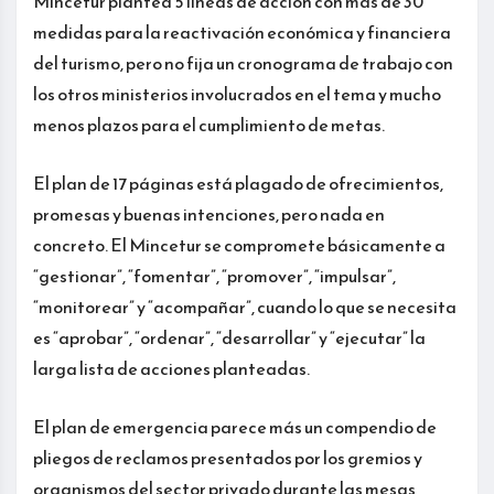
Mincetur plantea 5 líneas de acción con más de 30
medidas para la reactivación económica y financiera
del turismo, pero no fija un cronograma de trabajo con
los otros ministerios involucrados en el tema y mucho
menos plazos para el cumplimiento de metas.
El plan de 17 páginas está plagado de ofrecimientos,
promesas y buenas intenciones, pero nada en
concreto. El Mincetur se compromete básicamente a
“gestionar”, “fomentar”, “promover”, “impulsar”,
“monitorear” y “acompañar”, cuando lo que se necesita
es “aprobar”, “ordenar”, “desarrollar” y “ejecutar” la
larga lista de acciones planteadas.
El plan de emergencia parece más un compendio de
pliegos de reclamos presentados por los gremios y
organismos del sector privado durante las mesas