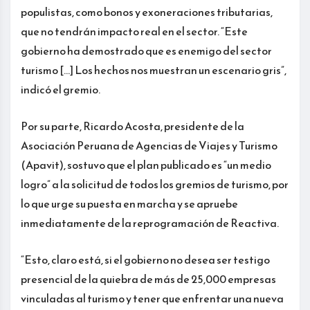
populistas, como bonos y exoneraciones tributarias,
que no tendrán impacto real en el sector. “Este
gobierno ha demostrado que es enemigo del sector
turismo […] Los hechos nos muestran un escenario gris”,
indicó el gremio.
Por su parte, Ricardo Acosta, presidente de la
Asociación Peruana de Agencias de Viajes y Turismo
(Apavit), sostuvo que el plan publicado es “un medio
logro” a la solicitud de todos los gremios de turismo, por
lo que urge su puesta en marcha y se apruebe
inmediatamente de la reprogramación de Reactiva.
“Esto, claro está, si el gobierno no desea ser testigo
presencial de la quiebra de más de 25,000 empresas
vinculadas al turismo y tener que enfrentar una nueva