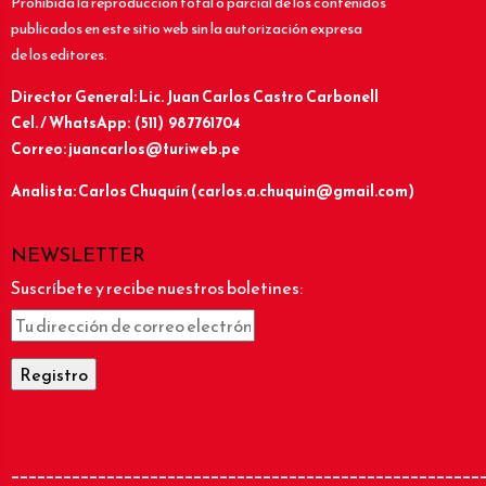
Prohibida la reproducción total o parcial de los contenidos
publicados en este sitio web sin la autorización expresa
de los editores.
Director General: Lic.
Juan Carlos Castro Carbonell
Cel. / WhatsApp: (511) 987761704
Correo: juancarlos@turiweb.pe
Analista: Carlos Chuquín (carlos.a.chuquin@gmail.com)
NEWSLETTER
Suscríbete y recibe nuestros boletines:
______________________________________________________