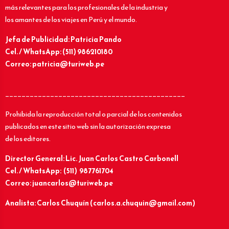
más relevantes para los profesionales de la industria y
los amantes de los viajes en Perú y el mundo.
Jefa de Publicidad: Patricia Pando
Cel. / WhatsApp: (511) 986210180
Correo: patricia@turiweb.pe
____________________________________________
Prohibida la reproducción total o parcial de los contenidos
publicados en este sitio web sin la autorización expresa
de los editores.
Director General: Lic.
Juan Carlos Castro Carbonell
Cel. / WhatsApp: (511) 987761704
Correo: juancarlos@turiweb.pe
Analista: Carlos Chuquín (carlos.a.chuquin@gmail.com)