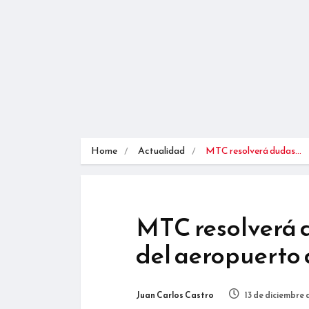
Home
Actualidad
MTC resolverá dudas…
MTC resolverá 
del aeropuerto 
Juan Carlos Castro
13 de diciembre 