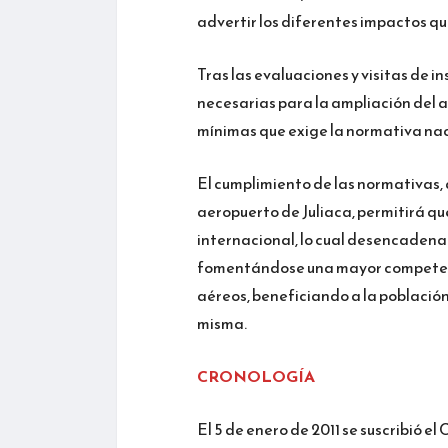
advertir los diferentes impactos qu
Tras las evaluaciones y visitas de i
necesarias para la ampliación del 
mínimas que exige la normativa nac
El cumplimiento de las normativas,
aeropuerto de Juliaca, permitirá q
internacional, lo cual desencadenar
fomentándose una mayor competencia
aéreos, beneficiando a la población 
misma.
CRONOLOGÍA
El 5 de enero de 2011 se suscribió 