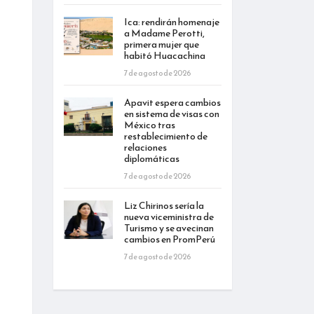
Ica: rendirán homenaje
a Madame Perotti,
primera mujer que
habitó Huacachina
7 de agosto de 2026
Apavit espera cambios
en sistema de visas con
México tras
restablecimiento de
relaciones
diplomáticas
7 de agosto de 2026
Liz Chirinos sería la
nueva viceministra de
Turismo y se avecinan
cambios en PromPerú
7 de agosto de 2026