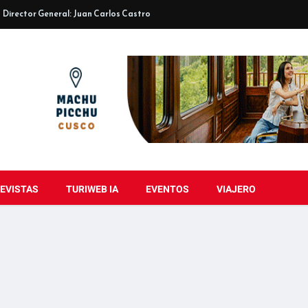
Director General: Juan Carlos Castro
EVISTAS
TURIWEB IA
EVENTOS
VIAJERO