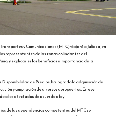
e Transportes y Comunicaciones (MTC) viajará a Juliaca, en
n los representantes de las zonas colindantes del
o, y explicarles los beneficios e importancia de la
de Disponibilidad de Predios, ha logrado la adquisición de
jecución y ampliación de diversos aeropuertos. En ese
do a los afectados de acuerdo a ley.
arios de las dependencias competentes del MTC se