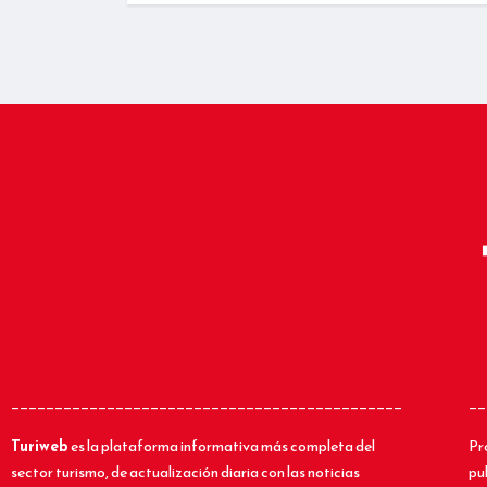
_____________________________________________
__
Turiweb
es la plataforma informativa más completa del
Pr
sector turismo, de actualización diaria con las noticias
pu