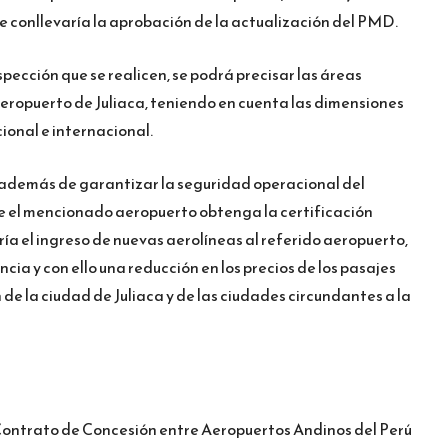
e conllevaría la aprobación de la actualización del PMD.
nspección que se realicen, se podrá precisar las áreas
aeropuerto de Juliaca, teniendo en cuenta las dimensiones
ional e internacional.
 además de garantizar la seguridad operacional del
ue el mencionado aeropuerto obtenga la certificación
ía el ingreso de nuevas aerolíneas al referido aeropuerto,
 y con ello una reducción en los precios de los pasajes
de la ciudad de Juliaca y de las ciudades circundantes a la
el Contrato de Concesión entre Aeropuertos Andinos del Perú