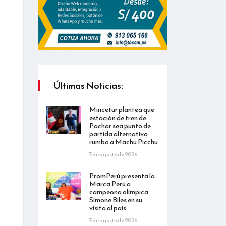
Últimas Noticias:
Mincetur plantea que
estación de tren de
Pachar sea punto de
partida alternativo
rumbo a Machu Picchu
7 de agosto de 2026
PromPerú presenta la
Marca Perú a
campeona olímpica
Simone Biles en su
visita al país
7 de agosto de 2026