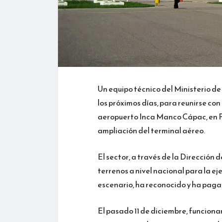
Un equipo técnico del Ministerio d
los próximos días, para reunirse co
aeropuerto Inca Manco Cápac, en Pun
ampliación del terminal aéreo.
El sector, a través de la Dirección 
terrenos a nivel nacional para la e
escenario, ha reconocido y ha paga
El pasado 11 de diciembre, funcion