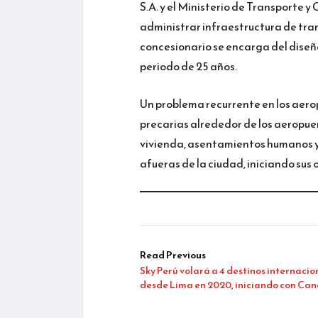
S.A. y el Ministerio de Transporte y
administrar infraestructura de tra
concesionario se encarga del diseño
periodo de 25 años.
Un problema recurrente en los aerop
precarias alrededor de los aeropue
vivienda, asentamientos humanos y o
afueras de la ciudad, iniciando sus 
Read Previous
Sky Perú volará a 4 destinos internacio
desde Lima en 2020, iniciando con Ca