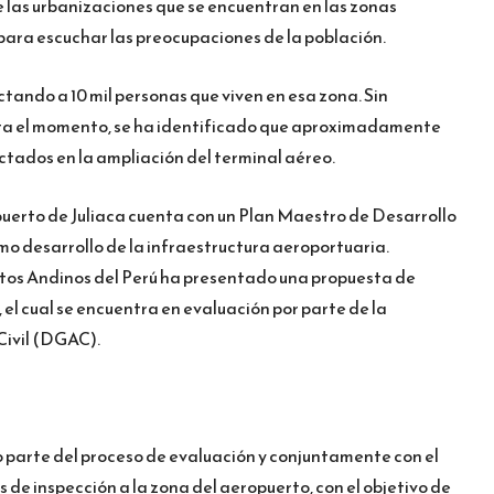
e las urbanizaciones que se encuentran en las zonas
para escuchar las preocupaciones de la población.
ctando a 10 mil personas que viven en esa zona. Sin
asta el momento, se ha identificado que aproximadamente
ctados en la ampliación del terminal aéreo.
puerto de Juliaca cuenta con un Plan Maestro de Desarrollo
o desarrollo de la infraestructura aeroportuaria.
tos Andinos del Perú ha presentado una propuesta de
el cual se encuentra en evaluación por parte de la
Civil (DGAC).
 parte del proceso de evaluación y conjuntamente con el
 de inspección a la zona del aeropuerto, con el objetivo de