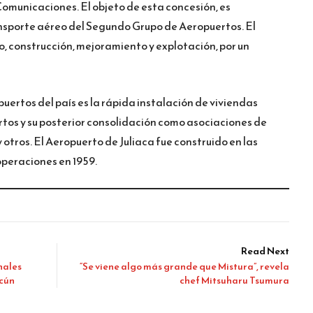
 Comunicaciones. El objeto de esta concesión, es
nsporte aéreo del Segundo Grupo de Aeropuertos. El
, construcción, mejoramiento y explotación, por un
uertos del país es la rápida instalación de viviendas
rtos y su posterior consolidación como asociaciones de
tros. El Aeropuerto de Juliaca fue construido en las
operaciones en 1959.
Read Next
nales
“Se viene algo más grande que Mistura”, revela
ncún
chef Mitsuharu Tsumura