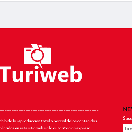
NE
__________________________________________
Susc
ohibida la reproducción total o parcial de los contenidos
blicados en este sitio web sin la autorización expresa