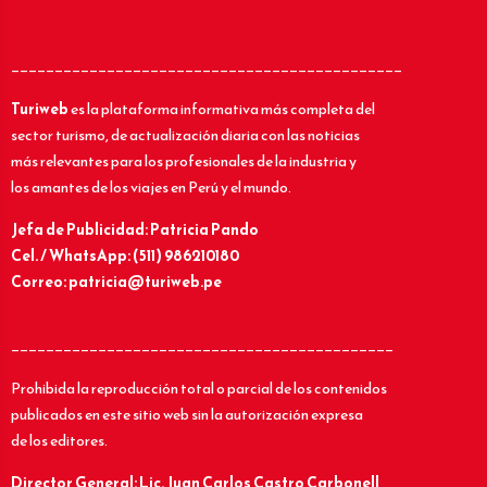
_____________________________________________
Turiweb
es la plataforma informativa más completa del
sector turismo, de actualización diaria con las noticias
más relevantes para los profesionales de la industria y
los amantes de los viajes en Perú y el mundo.
Jefa de Publicidad: Patricia Pando
Cel. / WhatsApp: (511) 986210180
Correo: patricia@turiweb.pe
____________________________________________
Prohibida la reproducción total o parcial de los contenidos
publicados en este sitio web sin la autorización expresa
de los editores.
Director General: Lic.
Juan Carlos Castro Carbonell