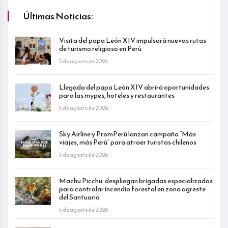
Últimas Noticias:
Visita del papa León XIV impulsará nuevas rutas
de turismo religioso en Perú
5 de agosto de 2026
Llegada del papa León XIV abrirá oportunidades
para las mypes, hoteles y restaurantes
5 de agosto de 2026
Sky Airline y PromPerú lanzan campaña “Más
viajes, más Perú” para atraer turistas chilenos
5 de agosto de 2026
Machu Picchu: despliegan brigadas especializadas
para controlar incendio forestal en zona agreste
del Santuario
5 de agosto de 2026