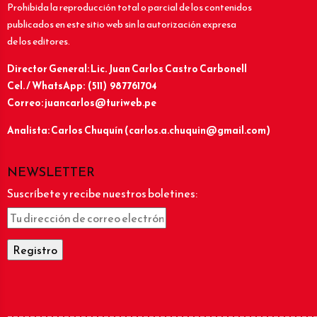
Prohibida la reproducción total o parcial de los contenidos
publicados en este sitio web sin la autorización expresa
de los editores.
Director General: Lic.
Juan Carlos Castro Carbonell
Cel. / WhatsApp: (511) 987761704
Correo: juancarlos@turiweb.pe
Analista: Carlos Chuquín (carlos.a.chuquin@gmail.com)
NEWSLETTER
Suscríbete y recibe nuestros boletines:
______________________________________________________