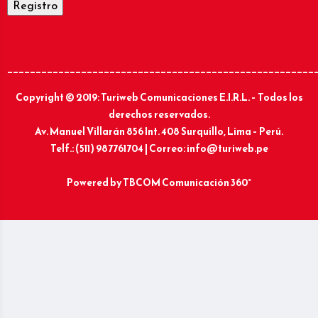
______________________________________________________
Copyright © 2019: Turiweb Comunicaciones E.I.R.L. – Todos los
derechos reservados.
Av. Manuel Villarán 856 Int. 408 Surquillo, Lima – Perú.
Telf.: (511) 987761704 | Correo: info@turiweb.pe
Powered by
TBCOM Comunicación 360°