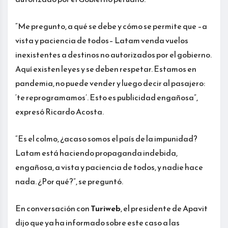
“Me pregunto, a qué se debe y cómo se permite que –a
vista y paciencia de todos– Latam venda vuelos
inexistentes a destinos no autorizados por el gobierno.
Aquí existen leyes y se deben respetar. Estamos en
pandemia, no puede vender y luego decir al pasajero:
‘te reprogramamos’. Esto es publicidad engañosa”,
expresó Ricardo Acosta.
“Es el colmo, ¿acaso somos el país de la impunidad?
Latam está haciendo propaganda indebida,
engañosa, a vista y paciencia de todos, y nadie hace
nada. ¿Por qué?”, se preguntó.
En conversación con
Turiweb
, el presidente de Apavit
dijo que ya ha informado sobre este caso a las