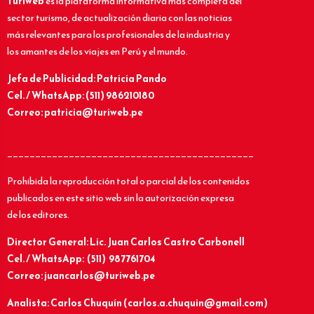
Turiweb
es la plataforma informativa más completa del
sector turismo, de actualización diaria con las noticias
más relevantes para los profesionales de la industria y
los amantes de los viajes en Perú y el mundo.
Jefa de Publicidad: Patricia Pando
Cel. / WhatsApp: (511) 986210180
Correo: patricia@turiweb.pe
____________________________________________
Prohibida la reproducción total o parcial de los contenidos
publicados en este sitio web sin la autorización expresa
de los editores.
Director General: Lic.
Juan Carlos Castro Carbonell
Cel. / WhatsApp: (511) 987761704
Correo: juancarlos@turiweb.pe
Analista: Carlos Chuquín (carlos.a.chuquin@gmail.com)