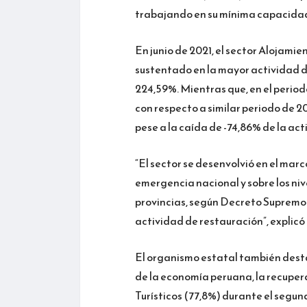
trabajando en su mínima capacidad”
En junio de 2021, el sector Alojami
sustentado en la mayor actividad d
224,59%. Mientras que, en el periodo
con respecto a similar periodo de 2
pese a la caída de -74,86% de la ac
“El sector se desenvolvió en el mar
emergencia nacional y sobre los ni
provincias, según Decreto Supremo 
actividad de restauración”, explicó 
El organismo estatal también desta
de la economía peruana, la recuper
Turísticos (77,8%) durante el segund