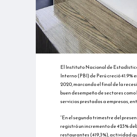
El Instituto Nacional de Estadísti
Interno (PBI) de Perú creció 41.9% 
2020, marcando el final de la reces
buen desempeño de sectores como ho
servicios prestados a empresas, ent
“En el segundo trimestre del prese
registró un incremento de 423% deb
restaurantes (419,3%), actividad q