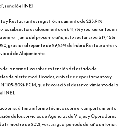
, señaló el INEI.
ento y Restaurantes registró un aumento de 225,91%,
e los subsectores alojamiento en 641,7% y restaurantes en
 enero – junio del presente año, este sector creció 17,45%
020, gracias al repunte de 29,23% del rubro Restaurantes y
tividad de Alojamiento.
co de la normativa sobre extensión del estado de
veles de alerta modificados, a nivel de departamentos y
N° 105-2021-PCM, que favoreció el desenvolvimiento de la
el INEI.
có en su último informe técnico sobre el comportamiento
ación de los servicios de Agencias de Viajes y Operadores
o trimestre de 2021, versus igual periodo del año anterior.