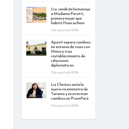
Ica: rendirán homenaje
a Madame Perotti,
primera mujer que
habitó Huacachina
7 de agosto de 2026
Apavit espera cambios
en sistema de visas con
México tras
restablecimiento de
relaciones
diplomáticas
7 de agosto de 2026
Liz Chirinos sería la
nueva viceministra de
Turismo y se avecinan
cambios en PromPerú
7 de agosto de 2026