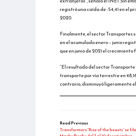
extranjeros”, señaló el INEI. Sin em
registró una caída de -54,41 en el p
2020.
Finalmente, el sector Transportes s
en el acumulado enero – junio regis
que en junio de 2021 el crecimiento 
“El resultado del sector Transporte 
transporte por vía terrestre en 48,1
contrario, disminuyó ligeramente el 
Read Previous
Transformers “Rise of the beasts” se fi
Machu Picchu del 7 al 10 de setiembre