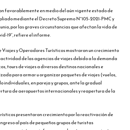
on favorablemente en medio del aún vigente estado de
mpliado mediante el Decreto Supremo N°105-2021-PMC y
unio, por las graves circunstancias que afectan la vida de
d-19”, refiere el informe.
 de Viajes y Operadores Turísticos mostraron un crecimiento
 actividad de las agencias de viajes debido a la demanda
os, tours de viajes a diversos destinos nacionales e
izada para armar u organizar paquetes de viajes (vuelos,
o individuales, en pareja y grupos, ante la gradual
ertura de aeropuertos internacionales y reapertura de la
rísticos presentaron crecimiento por la reactivación de
ingreso al país de pequeños grupos de turistas