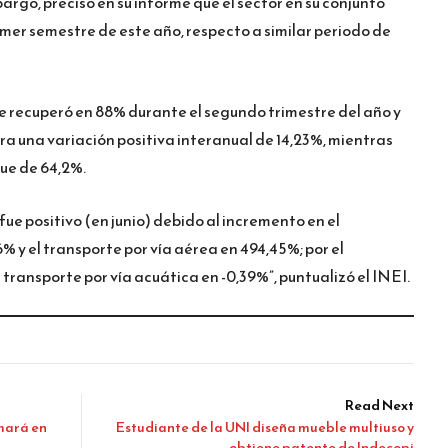
bargo, precisó en su informe que el sector en su conjunto
rimer semestre de este año, respecto a similar periodo de
e recuperó en 88% durante el segundo trimestre del año y
tra una variación positiva interanual de 14,23%, mientras
fue de 64,2%.
fue positivo (en junio) debido al incremento en el
6% y el transporte por vía aérea en 494,45%; por el
transporte por vía acuática en -0,39%”, puntualizó el INEI.
Read Next
lmará en
Estudiante de la UNI diseña mueble multiuso y
obtiene patente de Indecopi