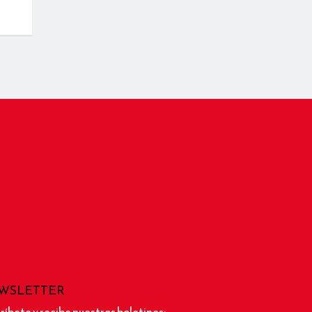
WSLETTER
ríbete y recibe nuestros boletines: