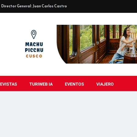
Director General: Juan Carlos Castro
EVISTAS
TURIWEB IA
EVENTOS
VIAJERO