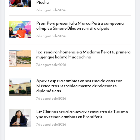
Picchu
7 de agosto de 2026
PromPerú presenta la Marca Perú a campeona
olímpica Simone Biles en su visita al país
7 de agosto de 2026
Ica: rendirán homenaje a Madame Perotti, primera
mujer que habitó Huacachina
7 de agosto de 2026
Apavit espera cambios en sistema de visas con
México tras restablecimiento de relaciones
diplomáticas
7 de agosto de 2026
Liz Chirinos sería la nueva viceministra de Turismo
y se avecinan cambios en PromPerú
7 de agosto de 2026