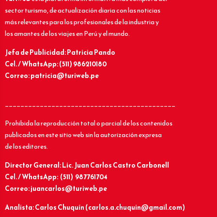
sector turismo, de actualización diaria con las noticias
más relevantes para los profesionales de la industria y
los amantes de los viajes en Perú y el mundo.
Jefa de Publicidad: Patricia Pando
Cel. / WhatsApp: (511) 986210180
Correo: patricia@turiweb.pe
____________________________________________
Prohibida la reproducción total o parcial de los contenidos
publicados en este sitio web sin la autorización expresa
de los editores.
Director General: Lic.
Juan Carlos Castro Carbonell
Cel. / WhatsApp: (511) 987761704
Correo: juancarlos@turiweb.pe
Analista: Carlos Chuquín (carlos.a.chuquin@gmail.com)