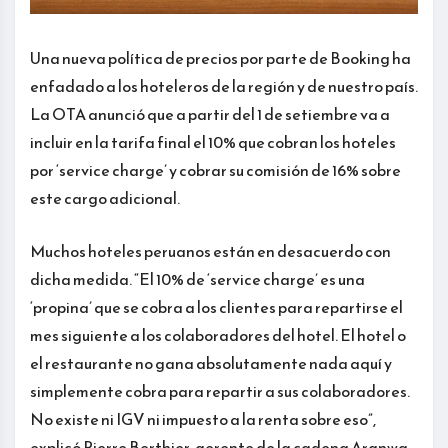
Una nueva política de precios por parte de Booking ha
enfadado a los hoteleros de la región y de nuestro país.
La OTA anunció que a partir del 1 de setiembre va a
incluir en la tarifa final el 10% que cobran los hoteles
por ‘service charge’ y cobrar su comisión de 16% sobre
este cargo adicional.
Muchos hoteles peruanos están en desacuerdo con
dicha medida. “El 10% de ‘service charge’ es una
‘propina’ que se cobra a los clientes para repartirse el
mes siguiente a los colaboradores del hotel. El hotel o
el restaurante no gana absolutamente nada aquí y
simplemente cobra para repartir a sus colaboradores.
No existe ni IGV ni impuesto a la renta sobre eso”,
explicó Pierre Berthier, gerente de la cadena Aranwa.