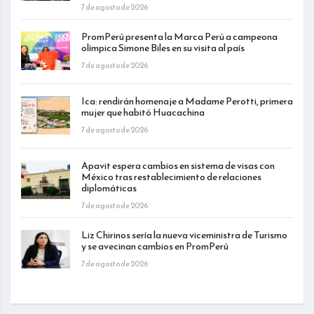
7 de agosto de 2026
PromPerú presenta la Marca Perú a campeona
olímpica Simone Biles en su visita al país
7 de agosto de 2026
Ica: rendirán homenaje a Madame Perotti, primera
mujer que habitó Huacachina
7 de agosto de 2026
Apavit espera cambios en sistema de visas con
México tras restablecimiento de relaciones
diplomáticas
7 de agosto de 2026
Liz Chirinos sería la nueva viceministra de Turismo
y se avecinan cambios en PromPerú
7 de agosto de 2026