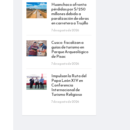
Huanchaco afronta
pérdidas por S/ 250
millones debido a
paralización de obras
en carretera a Trujillo
7 de agosto de 2026
Cusco: fiscalizan a
guías de turismo en
Parque Arqueológico
de Pisac
7 de agosto de 2026
Impulsan la Ruta del
Papa León XIV en
Conferencia
Internacional de
Turismo Religioso
7 de agosto de 2026