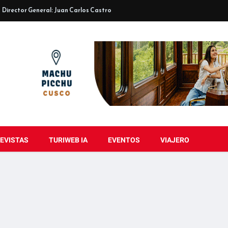
Director General: Juan Carlos Castro
EVISTAS
TURIWEB IA
EVENTOS
VIAJERO