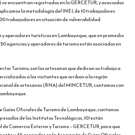
245 se encuentran registrados en la GERCETUR, y asociados
 aplicamos la metodología del INEI, de 10 trabajadores
00 trabajadores en situación de vulnerabilidad.
s y operadores turísticos en Lambayeque, que en promedio
es 20 agencias y operadores de turismo están asociados en
ctor Turismo, son los artesanos que dedican su trabajo a
rcializados a los visitantes que arriban a la región
nacional de artesanos (RNA) del MINCETUR, contamos con
 Lambayeque.
 de Guías Oficiales de Turismo de Lambayeque, contamos
sados de los Institutos Tecnológicos, 101 están
al de Comercio Exterior y Turismo – GERCETUR, para que
ente y; 55 asociados en la Asociación de Guías Oficiales