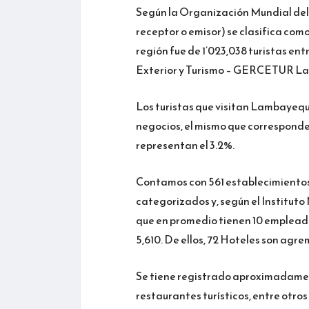
Según la Organización Mundial del T
receptor o emisor) se clasifica como
región fue de 1’023,038 turistas en
Exterior y Turismo – GERCETUR L
Los turistas que visitan Lambayeque
negocios, el mismo que corresponde a
representan el 3.2%.
Contamos con 561 establecimientos
categorizados y, según el Instituto
que en promedio tienen 10 empleados
5,610. De ellos, 72 Hoteles son ag
Se tiene registrado aproximadame
restaurantes turísticos, entre otr