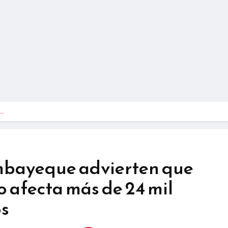
e…
mbayeque advierten que
mo afecta más de 24 mil
os