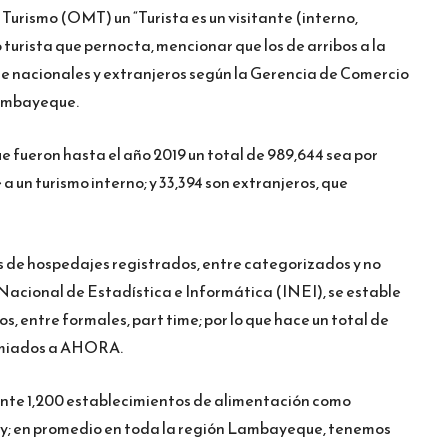
urismo (OMT) un “Turista es un visitante (interno,
 turista que pernocta, mencionar que los de arribos a la
tre nacionales y extranjeros según la Gerencia de Comercio
ambayeque.
 fueron hasta el año 2019 un total de 989,644 sea por
 un turismo interno; y 33,394 son extranjeros, que
 de hospedajes registrados, entre categorizados y no
 Nacional de Estadística e Informática (INEI), se estable
, entre formales, part time; por lo que hace un total de
remiados a AHORA.
nte 1,200 establecimientos de alimentación como
os y; en promedio en toda la región Lambayeque, tenemos