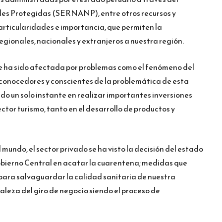
les Protegidas (SERNANP), entre otros recursos y
articularidades e importancia, que permiten la
regionales, nacionales y extranjeros a nuestra región.
 ha sido afectada por problemas como el fenómeno del
o, conocedores y conscientes de la problemática de esta
ado un solo instante en realizar importantes inversiones
ctor turismo, tanto en el desarrollo de productos y
undo, el sector privado se ha visto la decisión del estado
bierno Central en acatar la cuarentena; medidas que
ara salvaguardar la calidad sanitaria de nuestra
raleza del giro de negocio siendo el proceso de