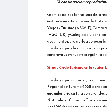
*A continuación reproducimos
Gremios del sector turismo de la r
instituciones: Asociación de Hote
Viajes y Turismo (APAVIT); Cámara
(AGOTUR); y Colegio de Licenciad
documento para darle a conocer la r
Lambayeque y las acciones que pro
conoravirus en nuestra región, la c
Situación de Turismo en la regió
Lambayeque es una región con una g
Regional de Turismo 2025, aprobad
una milenaria cultura con grandes p
Naturaleza, Cultural y Gastronómic
dos (02) áreas naturales protegida