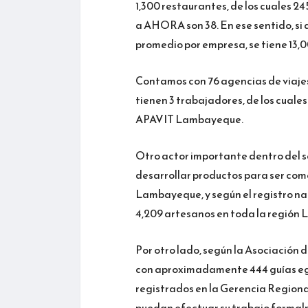
1,300 restaurantes, de los cuales 
a AHORA son 38. En ese sentido, si
promedio por empresa, se tiene 13,0
Contamos con 76 agencias de viaje
tienen 3 trabajadores, de los cual
APAVIT Lambayeque.
Otro actor importante dentro del se
desarrollar productos para ser come
Lambayeque, y según el registro 
4,209 artesanos en toda la región
Por otro lado, según la Asociación
con aproximadamente 444 guías egre
registrados en la Gerencia Region
puedan efectuar su trabajo formalm