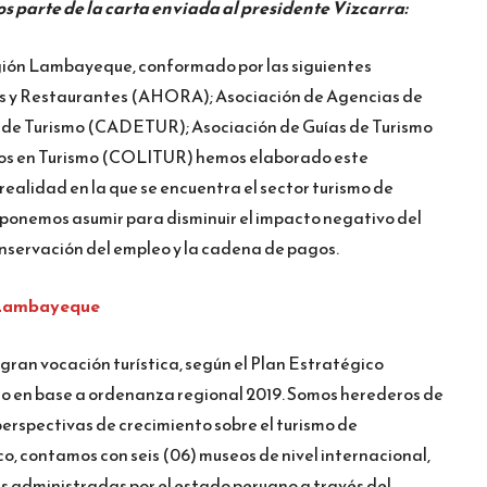
 parte de la carta enviada al presidente Vizcarra:
egión Lambayeque, conformado por las siguientes
les y Restaurantes (AHORA); Asociación de Agencias de
 de Turismo (CADETUR); Asociación de Guías de Turismo
os en Turismo (COLITUR) hemos elaborado este
ealidad en la que se encuentra el sector turismo de
ponemos asumir para disminuir el impacto negativo del
onservación del empleo y la cadena de pagos.
n Lambayeque
ran vocación turística, según el Plan Estratégico
o en base a ordenanza regional 2019. Somos herederos de
erspectivas de crecimiento sobre el turismo de
o, contamos con seis (06) museos de nivel internacional,
s administradas por el estado peruano a través del