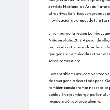
Servicio Nacional de Áreas Natura
atractivos turísticos con grandes p
movilización de grupos de turistas 
Sin embargo, la región Lambayeque
Niño en el año 2017. A pesar de ell
región, el sector privado no ha dud
que generan empleo directo en el se
servicios turísticos.
Lamentablemente, como en todo el m
de emergencia decretado por el Go
también consideramos necesarias p
población, sin embargo, por la natu
recuperación de largo aliento.