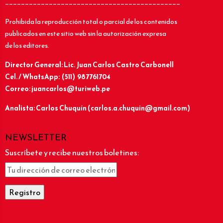
____________________________________________
Prohibida la reproducción total o parcial de los contenidos
publicados en este sitio web sin la autorización expresa
de los editores.
Director General: Lic.
Juan Carlos Castro Carbonell
Cel. / WhatsApp: (511) 987761704
Correo: juancarlos@turiweb.pe
Analista: Carlos Chuquín (carlos.a.chuquin@gmail.com)
NEWSLETTER
Suscríbete y recibe nuestros boletines: