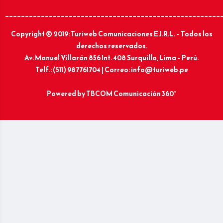
______________________________________________________
Copyright © 2019: Turiweb Comunicaciones E.I.R.L. – Todos los
derechos reservados.
Av. Manuel Villarán 856 Int. 408 Surquillo, Lima – Perú.
Telf.: (511) 987761704 | Correo: info@turiweb.pe
Powered by
TBCOM Comunicación 360°