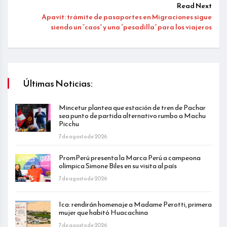
Read Next
Apavit: trámite de pasaportes en Migraciones sigue
siendo un “caos” y una “pesadilla” para los viajeros
Últimas Noticias:
Mincetur plantea que estación de tren de Pachar
sea punto de partida alternativo rumbo a Machu
Picchu
7 de agosto de 2026
PromPerú presenta la Marca Perú a campeona
olímpica Simone Biles en su visita al país
7 de agosto de 2026
Ica: rendirán homenaje a Madame Perotti, primera
mujer que habitó Huacachina
7 de agosto de 2026