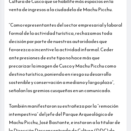
Cultura de Cusco que se habilite más espacios en la
venta de ingresos a la ciudadela de Machu Picchu.
“Como representantes del sector empresarial y laboral
formal de la actividad turística, rechazamos toda
decisión por parte de nuestras autoridades que
favorezca o incentive la actividad informal. Ceder
ante presiones de este tipo no hace más que
precarizar la imagen de Cusco y Machu Picchu como
destino turístico, poniendo en riesgo su desarrollo
sostenible y conservación a mediano y largo plazo”,
señalan los gremios cusqueños en un comunicado.
También manifestaron su extrañeza por la “remoción
intempestiva” del jefe del Parque Arqueológico de
Machu Picchu, José Bastante, e instaron a la titular de
la Dirección Desconcentrada de Cultura (DDC) de